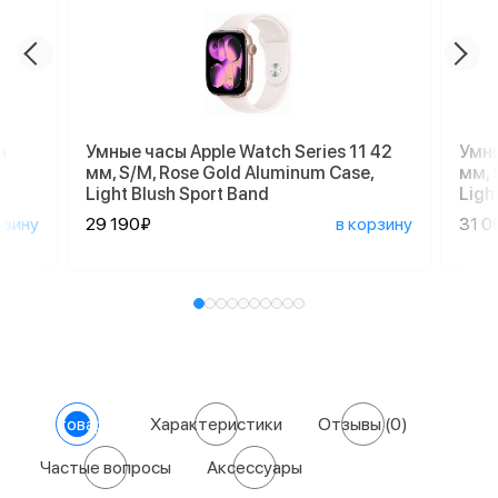
m
Умные часы Apple Watch Series 11 42
Умны
мм, S/M, Rose Gold Aluminum Case,
мм, 
Light Blush Sport Band
Ligh
рзину
29 190₽
в корзину
31 0
О товаре
Характеристики
Отзывы
(0)
Частые вопросы
Аксессуары