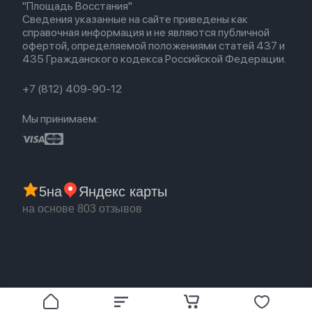
"Площадь Восстания"
Популярное
Оплата и доставка
Сведения указанные на сайте приведены как
Акции
Партнерская программа
справочная информация и не являются публичной
Гарантия
офертой, определяемой положениями статей 437 и
Обмен и возврат
435 Гражданского кодекса Российской Федерации.
Бонусы
Trade-in
+7 (812) 409-90-12
Мы принимаем:
5
на
Яндекс карты
на основе 803 отзывов