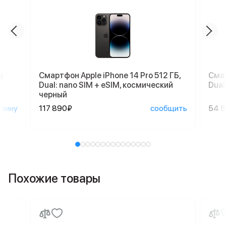
g
Смартфон Apple iPhone 14 Pro 512 ГБ,
Смар
Dual: nano SIM + eSIM, космический
Dual
черный
рзину
117 890₽
сообщить
54 
Похожие товары