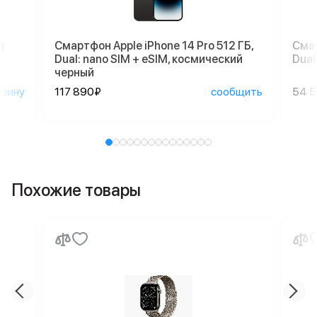
g
Смартфон Apple iPhone 14 Pro 512 ГБ,
Смар
Dual: nano SIM + eSIM, космический
Dual
черный
рзину
117 890₽
сообщить
54 
Похожие товары