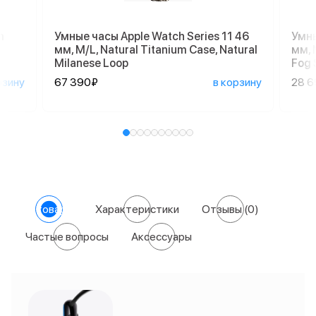
m
Умные часы Apple Watch Series 11 46
Умны
мм, M/L, Natural Titanium Case, Natural
мм, 
Milanese Loop
Fog 
рзину
67 390₽
в корзину
28 
О товаре
Характеристики
Отзывы
(0)
Частые вопросы
Аксессуары