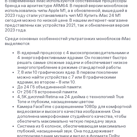
В современных iMac используются собственные процессоры
бренда на архитектуре ARM64. В первой версии моноблоков
использовались чипы Apple M1, а в обновленной, вышедшей в
2023 году стали устанавливать чип M3. Купить iMac 24 M1
сегодня можно по низкой цене. В нашем интернет-магазине
представлены как устройства 2021, так и обновленная версия
2023 года.
Среди основных особенностей ультратонких моноблоков iMac
выделяются:
8-ядерный процессор с 4 высокопроизводительными и
4 энергоэффективными ядрами. Он позволяет быстро
решать самые сложные задачи и обеспечивает низкое
энергопотребление в режиме стандартной работы.
7, 8 или 10 графических ядер. В первом поколении
можно найти устройства с 7 или 8 графическими
ядрами, во втором – 8 или 10.
До 24 Гб объединенной памяти.
От 256 Гб встроенной памяти.
4,5K дисплей Retina на 24 дюйма с технологией True
Tone и глубоким, насыщенным цветом.
Камера FaceTime с разрешением 1080p для комфортной
видеосвязи и высокого качества изображения. Она
дополнена микрофонами студийного качества, чтобы
обеспечить максимально четкую передачу звука.
Система из 6 колонок, обеспечивающая максимально
глубокий, насыщенный звук. Она поддерживает
воспроизведение музыки и видео в формате Dolby