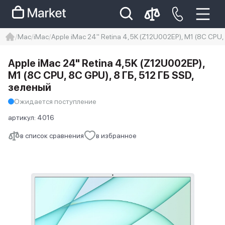
Mac
iMac
Apple iMac 24" Retina 4,5K (Z12U002EP), M1 (8C CPU,
iphone
айфон
iPhone 14 pro
Apple iMac 24" Retina 4,5K (Z12U002EP),
Iphone 14 pro max
айфон 14
M1 (8C CPU, 8C GPU), 8 ГБ, 512 ГБ SSD,
зеленый
Ожидается поступление
артикул:
4016
в список сравнения
в избранное