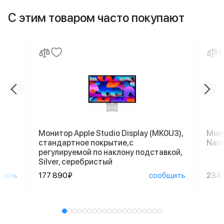
С этим товаром часто покупают
Монитор Apple Studio Display (MK0U3),
Мони
стандартное покрытие,с
Nano
регулируемой по наклону подставкой,
Silver, серебристый
щить
177 890₽
сообщить
234