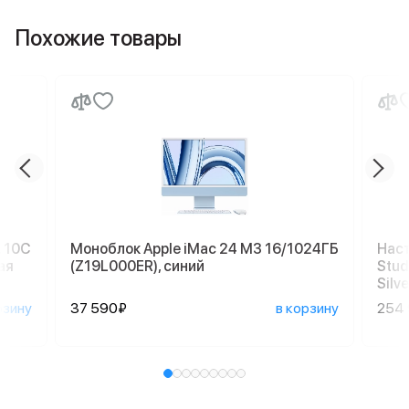
Похожие товары
, 10C
Моноблок Apple iMac 24 M3 16/1024ГБ
Наст
ая
(Z19L000ER), синий
Stud
Silve
рзину
37 590₽
в корзину
254