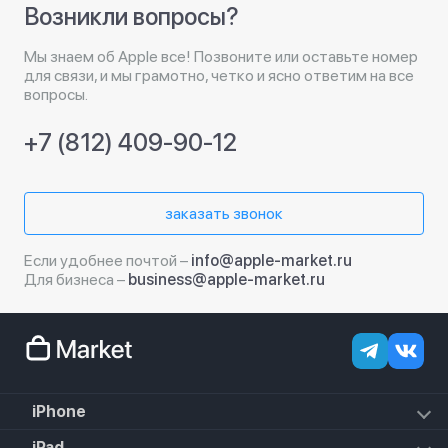
Возникли вопросы?
Мы знаем об Apple все! Позвоните или оставьте номер
для связи, и мы грамотно, четко и ясно ответим на все
вопросы.
+7 (812) 409-90-12
заказать звонок
Если удобнее почтой –
info@apple-market.ru
Для бизнеса –
business@apple-market.ru
iPhone
iPhone 17e
iPad