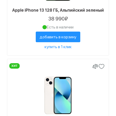
6
256 ГБ
Apple iPhone 13 128 ГБ, Альпийский зеленый
7
512 ГБ
38 990₽
Количество SIM-карт
Есть в наличии
1
Dual SIM (nano SIM)
добавить в корзину
Статус наличия
купить в 1 клик
12
Есть в наличии
7
Ожидается поступление
ХИТ