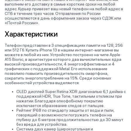
выполним его доставку в самые короткие сроки на любой
адрес. Курьер привезет ваш новый телефон на любой адрес в
СПб в течение трех часов. Отправления по России
осуществляются в день оформления заказа через СДЭК или
«Почтой России».
Характеристики
Телефон представлен в 3 спецификациях памяти на 128, 256
или 512 Гб. Купить iPhone 13 в нашем интернет-магазине вы
можете в любой из них. Устройство построено на чипе Apple
A15 Bionic, в архитектуре которого два вычислительных ядра
высокой производительности, 4 энергоэффективных и 4
графических с поддержкой Metal. Его использование
позволило повысить производительность смартфона,
сократить энергопотребление на 15%. Среди основных
особенностей устройства выделяются:
OLED дисплей Super Retina XDR диагональю 6,1 дюйма с
поддержкой HDR, True Tone, тактильным откликом при
нажатии. Благодаря олеофобному покрытию
исключается образование следов от пальцев.
Рейтинг IP68 по стандарту защиты от воды и пыли,
говорящий о возможности погружать телефон на
глубину до 6 метров продолжительностью до 30 минут
без вреда для устройства.
Система двух камер (широкоугольная и