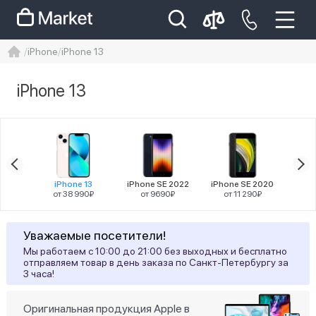
iPhone
iPhone 13
iphone
айфон
iPhone 14 pro
iPhone 13
Iphone 14 pro max
айфон 14
Цена
 Mini
iPhone 13
iPhone SE 2022
iPhone SE 2020
iPhon
90₽
от 38 990₽
от 9690₽
от 11 290₽
от
Разрешение
Уважаемые посетители!
Мы работаем с 10:00 до 21:00 без выходных и бесплатно
19
2532x1170
отправляем товар в день заказа по Санкт-Петербургу за
3 часа!
Диагональ
Оригинальная продукция Apple в
19
6,1"