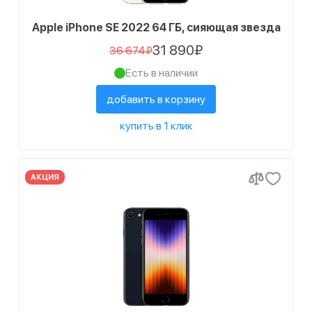
3
256 ГБ
Apple iPhone SE 2022 64 ГБ, сияющая звезда
Количество SIM-карт
31 890₽
36 674₽
3
Dual SIM (nano SIM)
Есть в наличии
Статус наличия
добавить в корзину
6
Есть в наличии
купить в 1 клик
6
Ожидается поступление
АКЦИЯ