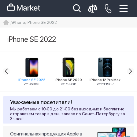
iPhone
iPhone SE 2022
iphone
айфон
iPhone 14 pro
iPhone SE 2022
Iphone 14 pro max
айфон 14
Цена
13
iPhone SE 2022
iPhone SE 2020
iPhone 12 Pro Max
iPh
90₽
от 9690₽
от 7990₽
от 51 190₽
от
Разрешение
Уважаемые посетители!
Мы работаем с 10:00 до 21:00 без выходных и бесплатно
12
1334x750
отправляем товар в день заказа по Санкт-Петербургу за
3 часа!
Диагональ
Оригинальная продукция Apple в
12
4,7"