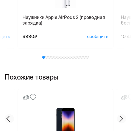
Наушники Apple AirPods 2 (проводная
Науш
зарядка)
бесп
щить
9880₽
сообщить
10 4
Похожие товары