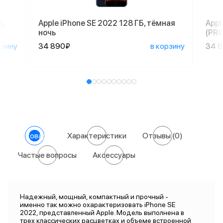
,
Apple iPhone SE 2022 128 ГБ, тёмная
Appl
ночь
(PR
рзину
34 890₽
в корзину
34 
О товаре
Характеристики
Отзывы
(0)
Частые вопросы
Аксессуары
Надежный, мощный, компактный и прочный -
именно так можно охарактеризовать iPhone SE
2022, представленный Apple. Модель выполнена в
трех классических расцветках и объеме встроенной