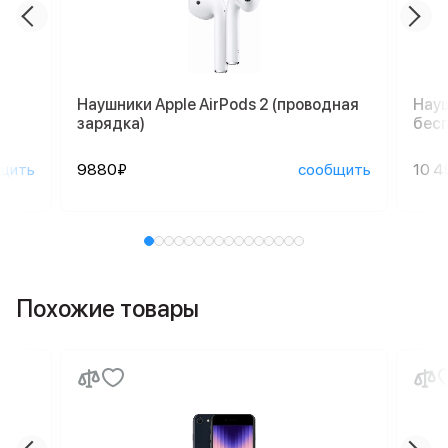
Наушники Apple AirPods 2 (проводная
Науш
зарядка)
бесп
щить
9880₽
сообщить
10 4
Похожие товары