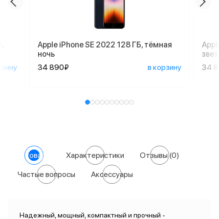
,
Apple iPhone SE 2022 128 ГБ, тёмная
Appl
ночь
зве
рзину
34 890₽
в корзину
34 
О товаре
Характеристики
Отзывы
(0)
Частые вопросы
Аксессуары
Надежный, мощный, компактный и прочный -