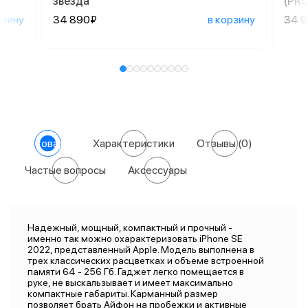
звезда
(PR
рзину
34 890₽
в корзину
34 
О товаре
Характеристики
Отзывы
(0)
Частые вопросы
Аксессуары
Надежный, мощный, компактный и прочный -
именно так можно охарактеризовать iPhone SE
2022, представленный Apple. Модель выполнена в
трех классических расцветках и объеме встроенной
памяти 64 - 256 Гб. Гаджет легко помещается в
руке, не выскальзывает и имеет максимально
компактные габариты. Карманный размер
позволяет брать Айфон на пробежки и активные