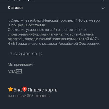
Apple Watch Series 8
Для iPad
HomePod mini
Airpods Max
Apple Watch SE 2022
О магазине
Каталог
Для Macbook
HomePod 2
Airpods 3
Кредит
Для Apple Watch
AirTag
Airpods 2
Весь каталог
Политика возврата
Airpods (1-е)
г. Санкт-Петербург, Невский проспект 140 ст. метро
Новые поступления
Политика конфиденциальности
EarPods
"Площадь Восстания"
Популярное
Оплата и доставка
Сведения указанные на сайте приведены как
Акции
Партнерская программа
справочная информация и не являются публичной
Гарантия
офертой, определяемой положениями статей 437 и
Обмен и возврат
435 Гражданского кодекса Российской Федерации.
Бонусы
Trade-in
+7 (812) 409-90-12
Мы принимаем:
5
на
Яндекс карты
на основе 803 отзывов