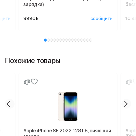
зарядка)
бесп
щить
9880₽
сообщить
10 4
Похожие товары
,
Apple iPhone SE 2022 128 ГБ, сияющая
Appl