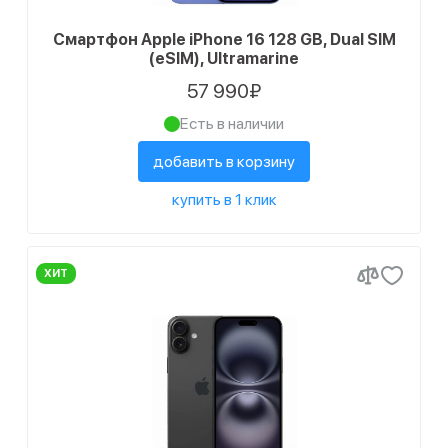
Конфигурация памяти
9
Белый
Смартфон Apple iPhone 16 128 GB, Dual SIM
15
128 ГБ
(eSIM), Ultramarine
15
256 ГБ
57 990₽
Есть в наличии
15
512 ГБ
добавить в корзину
Статус наличия
купить в 1 клик
22
Есть в наличии
23
Ожидается поступление
ХИТ