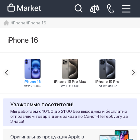
iPhone
iPhone 16
iphone
айфон
iPhone 14 pro
iPhone 16
Iphone 14 pro max
айфон 14
Цена
 Plus
iPhone 16
iPhone 15 Pro Max
iPhone 15 Pro
iPho
90₽
от 52 190₽
от 79 990₽
от 62 490₽
от
Разрешение
Уважаемые посетители!
Мы работаем с 10:00 до 21:00 без выходных и бесплатно
45
2556x1179
отправляем товар в день заказа по Санкт-Петербургу за
3 часа!
Диагональ
Оригинальная продукция Apple в
45
6,1"