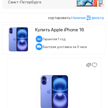
Санкт-Петербурге
Процессор
45
Apple A18
сортировать:
Наличие
фильтр
Количество SIM-карт
Купить Apple iPhone 16
15
Dual SIM (nano SIM+eSIM)
Гарантия 1 год
14
Dual SIM (eSIM)
Быстрая доставка за 3 часа
15
Dual SIM (nano SIM)
Цвет товара
9
Бирюзовый
9
Розовый
9
Синий
9
Черный
Показать ещё (2)