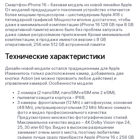
Смартфон iPhone 16 – базовая модель из новой линейки Apple.
От моделей предыдущего поколения устройство отличается
более мощным процессором – шестиядерным Apple A18 с
пятиядерной графикой. Мощности вполне достаточно, чтобы
даже в минимальной комплектации (iPhone 16 128 GB при 8 GB
оперативной памяти) можно было без проблем запускать
даже самые ресурсоёмкие приложения. Кроме минимальной
комплектации, в продаже имеются версии с 8 GB
оперативной, 256 или 512 GB встроенной памяти.
Технические характеристики
Дизайн новой модели остался традиционным для Apple.
Изменилось только расположение камер, добавились две
кнопки: Action (её можно присвоить любое действие) и
управления камерой. Особенности модели:
2 номера (2 nanoSIM, nanoSIM+eSIM или 2 eSIM);
пылевлагозащита корпуса – IP68;
3 камеры: фронтальная (12 Мп) с автофокусом, основная
(48 Мп), ультраширокоугольная (12 Мп). Можно снимать
фото и видео профессионального качества.
Предусмотрено множество фотографических стилей.
Максимальное качество видео – 4K Dolby Vision при 24,
25, 30 или 60 fps. Видео в высоком разрешении
занимает очень много места, поэтому любителям
съёмок лучше сразу приобрести Apple iPhone 16 с 256 GB