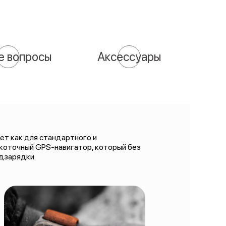
е вопросы
Аксессуары
дет как для стандартного и
сокоточный GPS-навигатор, который без
одзарядки.