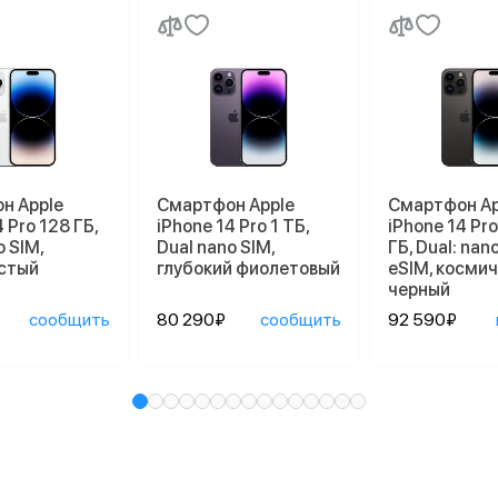
н Apple
Смартфон Apple
Смартфон Ap
 Pro 128 ГБ,
iPhone 14 Pro 1 ТБ,
iPhone 14 Pr
o SIM,
Dual nano SIM,
ГБ, Dual: nan
стый
глубокий фиолетовый
eSIM, косми
черный
сообщить
80 290₽
сообщить
92 590₽