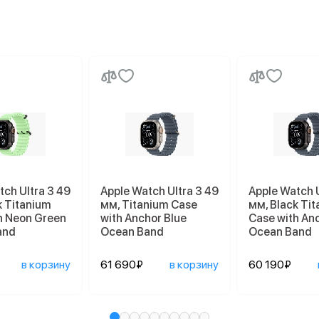
tch Ultra 3 49
Apple Watch Ultra 3 49
Apple Watch U
k Titanium
мм, Titanium Case
мм, Black Ti
h Neon Green
with Anchor Blue
Case with An
and
Ocean Band
Ocean Band
в корзину
61 690₽
в корзину
60 190₽