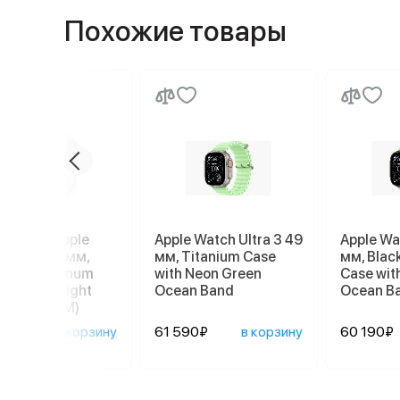
Похожие товары
е часы Apple
Apple Watch Ultra 3 49
Apple Wa
h SE 3 40 мм,
мм, Titanium Case
мм, Blac
light Aluminum
with Neon Green
Case wit
 with Starlight
Ocean Band
Ocean B
t Band (S/M)
990₽
в корзину
61 590₽
в корзину
60 190₽