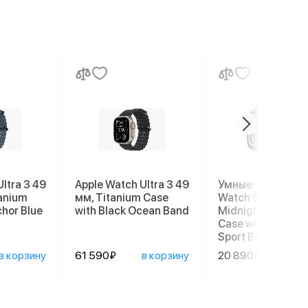
ltra 3 49
Apple Watch Ultra 3 49
Умные часы Appl
tanium
мм, Titanium Case
Watch SE 3 40 мм
chor Blue
with Black Ocean Band
Midnight Alumin
Case with Midnig
Sport Band (S/M)
в корзину
61 590₽
в корзину
20 890₽
в ко