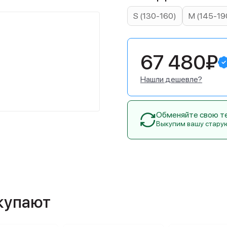
S (130-160)
M (145-19
67 480₽
Нашли дешевле?
Обменяйте свою тех
Выкупим вашу стару
окупают