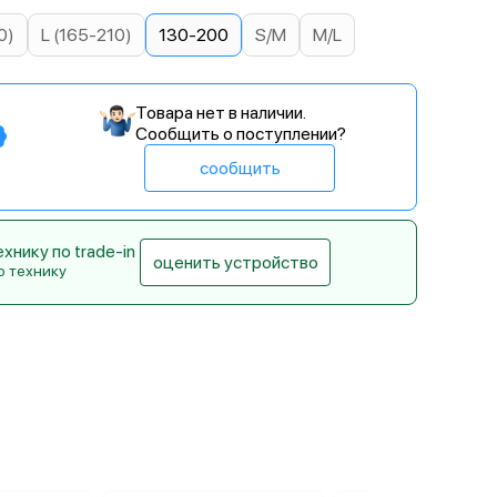
0)
L (165-210)
130-200
S/M
M/L
Товара нет в наличии.
Сообщить о поступлении?
сообщить
нику по trade-in
оценить устройство
ю технику