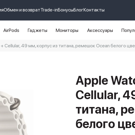
ия
Обмен и возврат
Trade-in
Бонусы
Блог
Контакты
AirPods
Гаджеты
Мониторы
Аксессуары
Попул
 + Cellular, 49 мм, корпус из титана, ремешок Ocean белого цв
e 14 pro max
айфон 14
Apple Watc
Cellular, 
титана, р
белого цв