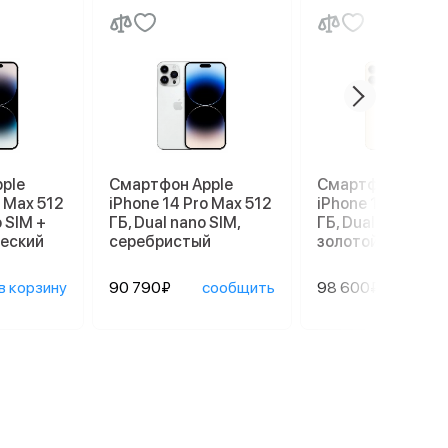
ple
Смартфон Apple
Смартфон Apple
o Max 512
iPhone 14 Pro Max 512
iPhone 14 Pro Ma
o SIM +
ГБ, Dual nano SIM,
ГБ, Dual nano SIM,
ческий
серебристый
золотой
в корзину
90 790₽
сообщить
98 600₽
сооб