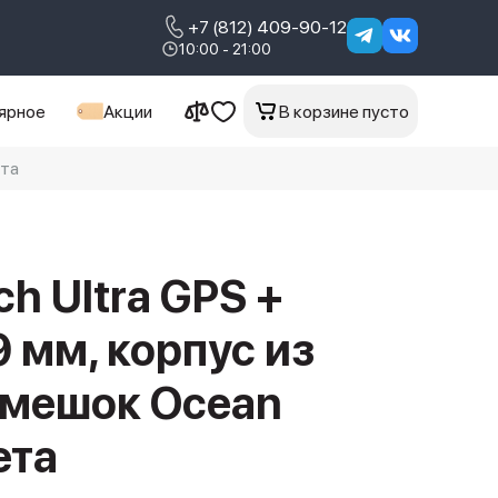
+7 (812) 409-90-12
10:00 - 21:00
ярное
Акции
В корзине пусто
ета
h Ultra GPS +
49 мм, корпус из
емешок Ocean
ета