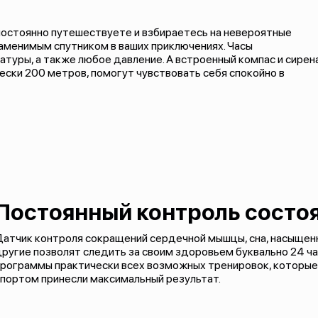
 постоянно путешествуете и взбираетесь на невероятные
езаменимым спутником в ваших приключениях. Часы
туры, а также любое давление. А встроенный компас и сирена
ески 200 метров, помогут чувствовать себя спокойно в
Постоянный контроль состо
Датчик контроля сокращений сердечной мышцы, сна, насыщен
ругие позволят следить за своим здоровьем буквально 24 час
рограммы практически всех возможных тренировок, которые 
портом принесли максимальный результат.