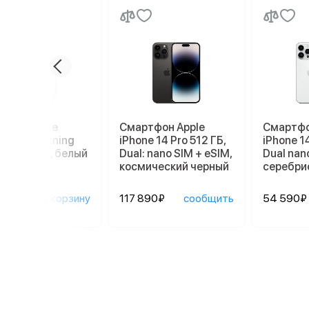
ники Apple
Смартфон Apple
Смартфо
ods 3 Lightning
iPhone 14 Pro 512 ГБ,
iPhone 14
ging Case, белый
Dual: nano SIM + eSIM,
Dual nan
космический черный
серебри
90₽
в корзину
117 890₽
сообщить
54 590₽