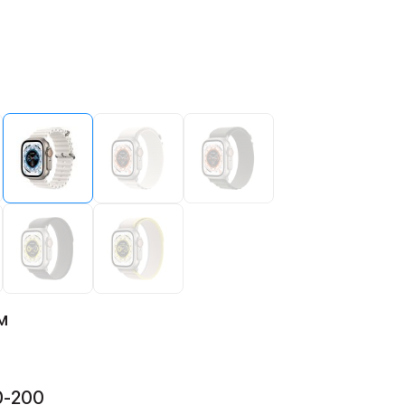
м
0-200