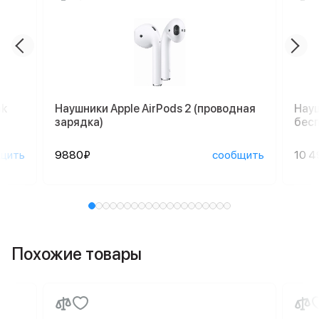
nk
Наушники Apple AirPods 2 (проводная
Науш
зарядка)
бесп
щить
9880₽
сообщить
10 4
Похожие товары