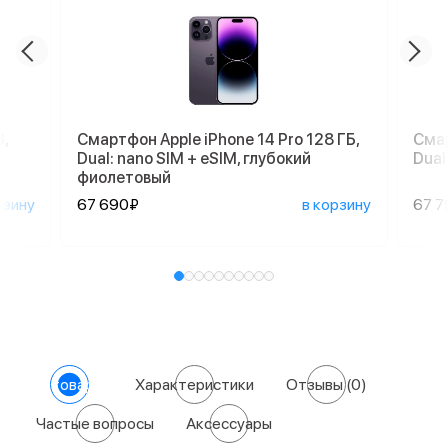
,
Смартфон Apple iPhone 14 Pro 128 ГБ,
Смар
Dual: nano SIM + eSIM, глубокий
Dual
фиолетовый
рзину
67 690₽
в корзину
67 7
О товаре
Характеристики
Отзывы
(0)
Частые вопросы
Аксессуары