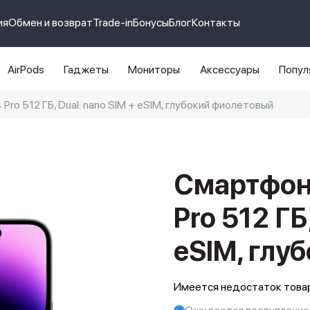
ия
Обмен и возврат
Trade-in
Бонусы
Блог
Контакты
AirPods
Гаджеты
Мониторы
Аксессуары
Попул
Pro 512 ГБ, Dual: nano SIM + eSIM, глубокий фиолетовый
e 14 pro max
айфон 14
Смартфон 
Pro 512 ГБ
eSIM, глу
Имеется недостаток товар