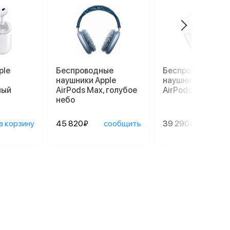
ple
Беспроводные
Беспроводные
наушники Apple
наушники Apple
лый
AirPods Max, голубое
AirPods Max, зел
небо
в корзину
45 820₽
сообщить
39 290₽
сооб