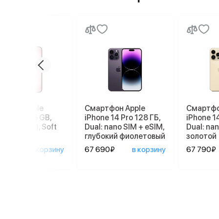
ртфон Apple
Смартфон Apple
Смартфо
ne 17e 256 GB,
iPhone 14 Pro 128 ГБ,
iPhone 14
 SIM (eSIM), Soft
Dual: nano SIM + eSIM,
Dual: nan
глубокий фиолетовый
золотой
90₽
в корзину
67 690₽
в корзину
67 790₽