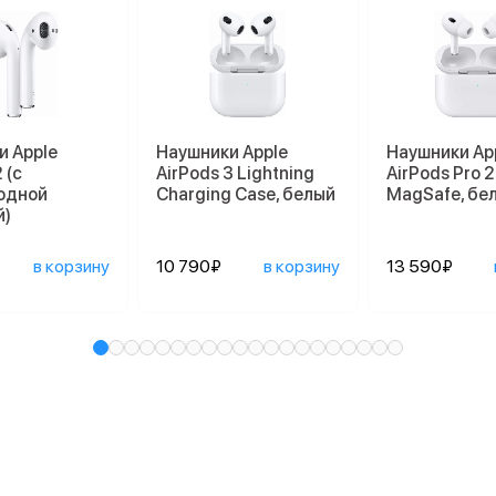
и Apple
Наушники Apple
Наушники Ap
 (с
AirPods 3 Lightning
AirPods Pro 2
одной
Charging Case, белый
MagSafe, бе
й)
в корзину
10 790₽
в корзину
13 590₽