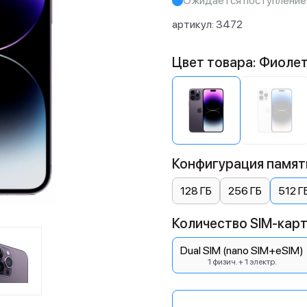
Ожидается поступление
артикул:
3472
Цвет товара: Фиоле
Конфигурация памяти
128 ГБ
256 ГБ
512 Г
Количество SIM-карт:
Dual SIM (nano SIM+eSIM)
1 физич. + 1 электр.