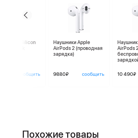
ne 14 Pro Silicon
Наушники Apple
Наушник
 Chalk Pink
AirPods 2 (проводная
AirPods 2
TH3)
зарядка)
беспров
зарядко
0₽
сообщить
9880₽
сообщить
10 490₽
Похожие товары