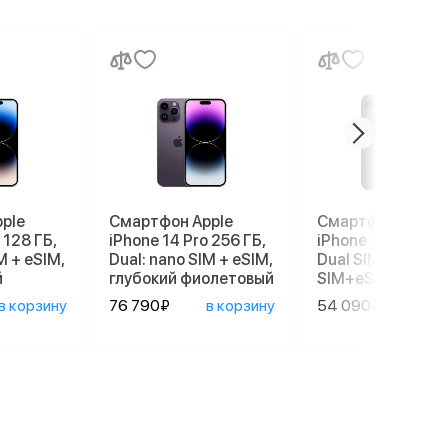
ple
Смартфон Apple
Смартфон Apple
 128 ГБ,
iPhone 14 Pro 256 ГБ,
iPhone 17e 256 G
M + eSIM,
Dual: nano SIM + eSIM,
Dual SIM (nano
й
глубокий фиолетовый
SIM+eSIM), Black
в корзину
76 790₽
в корзину
54 090₽
в ко