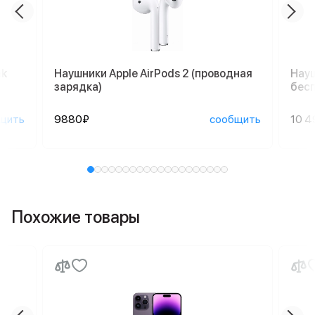
nk
Наушники Apple AirPods 2 (проводная
Науш
зарядка)
бесп
щить
9880₽
сообщить
10 4
Похожие товары