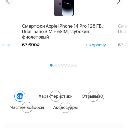
,
Смартфон Apple iPhone 14 Pro 128 ГБ,
Смар
Dual: nano SIM + eSIM, глубокий
Dual
фиолетовый
рзину
67 690₽
в корзину
67 7
О товаре
Характеристики
Отзывы
(0)
Частые вопросы
Аксессуары