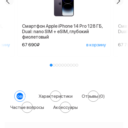
,
Смартфон Apple iPhone 14 Pro 128 ГБ,
Смар
Dual: nano SIM + eSIM, глубокий
Dual
фиолетовый
рзину
67 690₽
в корзину
67 7
О товаре
Характеристики
Отзывы
(0)
Частые вопросы
Аксессуары