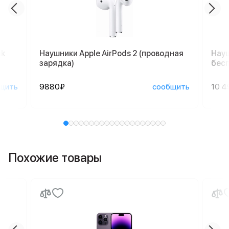
nk
Наушники Apple AirPods 2 (проводная
Науш
зарядка)
бесп
щить
9880₽
сообщить
10 4
Похожие товары