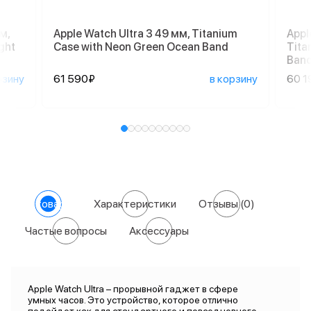
м,
Apple Watch Ultra 3 49 мм, Titanium
Appl
ght
Case with Neon Green Ocean Band
Tita
Ban
рзину
61 590₽
в корзину
60 1
О товаре
Характеристики
Отзывы
(0)
Частые вопросы
Аксессуары
Apple Watch Ultra – прорывной гаджет в сфере
умных часов. Это устройство, которое отлично