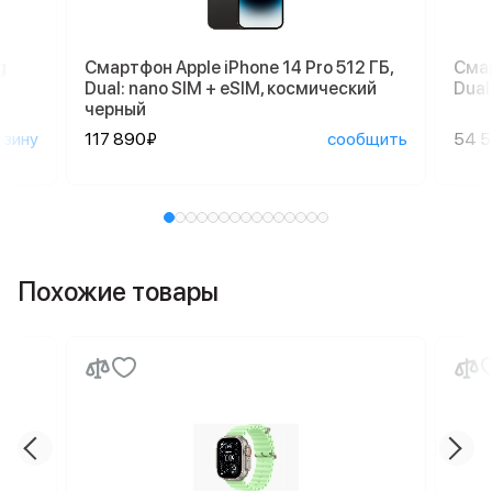
g
Смартфон Apple iPhone 14 Pro 512 ГБ,
Смар
Dual: nano SIM + eSIM, космический
Dual
черный
рзину
117 890₽
сообщить
54 
Похожие товары