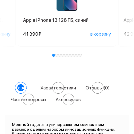
,
Apple iPhone 13 128 ГБ, синий
Appl
рзину
41 390₽
в корзину
42 
О товаре
Характеристики
Отзывы
(0)
Частые вопросы
Аксессуары
Мощный гаджет в универсальном компактном
размере с целым набором инновационных функций.