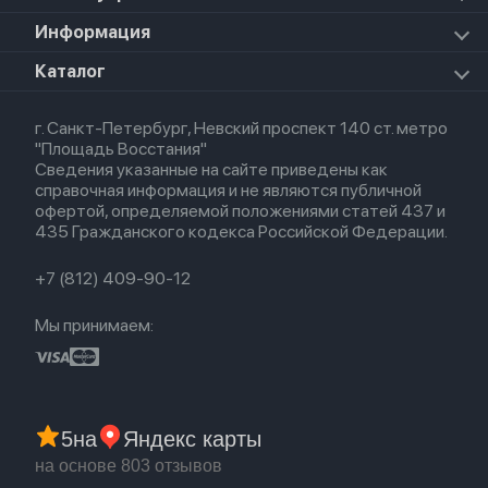
iPad Mini 7 (2024)
Прочая техника
Airpods Pro 2
Apple Watch Series 9
iPad Pro 11 M5 (2025)
Для iPhone
Информация
Apple TV
Airpods Pro
Apple Watch Series 8
Для iPad
HomePod mini
Airpods Max
Apple Watch SE 2022
О магазине
Каталог
Для Macbook
HomePod 2
Airpods 3
Кредит
Для Apple Watch
AirTag
Airpods 2
Весь каталог
Политика возврата
Airpods (1-е)
г. Санкт-Петербург, Невский проспект 140 ст. метро
Новые поступления
Политика конфиденциальности
EarPods
"Площадь Восстания"
Популярное
Оплата и доставка
Сведения указанные на сайте приведены как
Акции
Партнерская программа
справочная информация и не являются публичной
Гарантия
офертой, определяемой положениями статей 437 и
Обмен и возврат
435 Гражданского кодекса Российской Федерации.
Бонусы
Trade-in
+7 (812) 409-90-12
Мы принимаем:
5
на
Яндекс карты
на основе 803 отзывов