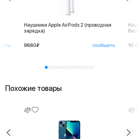
Наушники Apple AirPods 2 (проводная
Науш
зарядка)
бесп
щить
9880₽
сообщить
10 4
Похожие товары