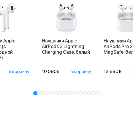
и Apple
Наушники Apple
Наушники Ap
 (с
AirPods 3 Lightning
AirPods Pro 2
одной
Charging Case, белый
MagSafe, бе
й)
в корзину
10 090₽
в корзину
13 690₽