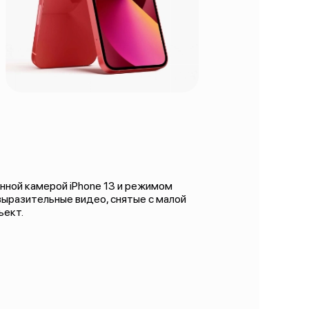
нной камерой iPhone 13 и режимом
выразительные видео, снятые с малой
ъект.