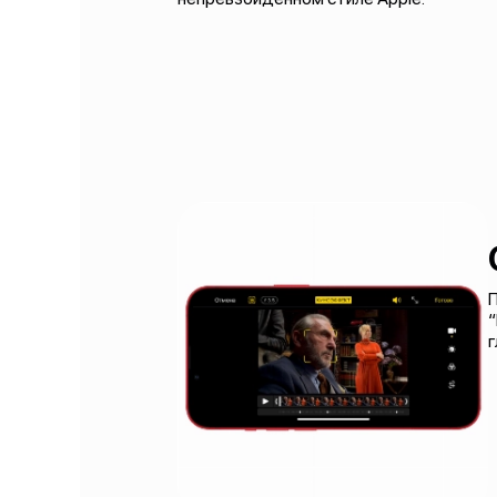
П
“
г