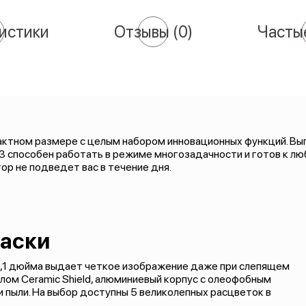
истики
Отзывы
(0)
Часты
ктном размере с целым набором инновационных функций. Вы
 13 способен работать в режиме многозадачности и готов к л
ор не подведет вас в течение дня.
раски
6,1 дюйма выдает четкое изображение даже при слепящем
лом Ceramic Shield, алюминиевый корпус с олеофобным
 пыли. На выбор доступны 5 великолепных расцветок в