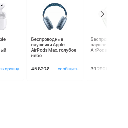
ple
Беспроводные
Беспроводные
наушники Apple
наушники Apple
лый
AirPods Max, голубое
AirPods Max, зел
небо
в корзину
45 820₽
сообщить
39 290₽
сооб