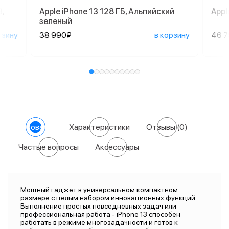
,
Apple iPhone 13 128 ГБ, Альпийский
Appl
зеленый
рзину
38 990₽
в корзину
46 
О товаре
Характеристики
Отзывы
(0)
Частые вопросы
Аксессуары
Мощный гаджет в универсальном компактном
размере с целым набором инновационных функций.
Выполнение простых повседневных задач или
профессиональная работа - iPhone 13 способен
работать в режиме многозадачности и готов к