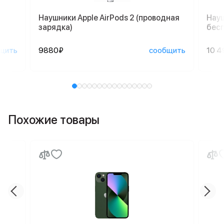
Наушники Apple AirPods 2 (проводная
Науш
зарядка)
бесп
щить
9880₽
сообщить
10 4
Похожие товары