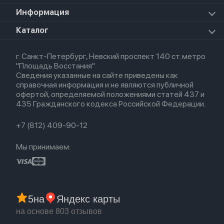
Прочая техника
Airpods Pro 2
Apple Watch Series 9
iPad Pro 11 M5 (2025)
Для iPhone
Информация
Apple TV
Airpods Pro
Apple Watch Series 8
Для iPad
HomePod mini
Airpods Max
Apple Watch SE 2022
О магазине
Каталог
Для Macbook
HomePod 2
Airpods 3
Кредит
Для Apple Watch
AirTag
Airpods 2
Весь каталог
Политика возврата
Airpods (1-е)
г. Санкт-Петербург, Невский проспект 140 ст. метро
Новые поступления
Политика конфиденциальности
EarPods
"Площадь Восстания"
Популярное
Оплата и доставка
Сведения указанные на сайте приведены как
Акции
Партнерская программа
справочная информация и не являются публичной
Гарантия
офертой, определяемой положениями статей 437 и
Обмен и возврат
435 Гражданского кодекса Российской Федерации.
Бонусы
Trade-in
+7 (812) 409-90-12
Мы принимаем:
5
на
Яндекс карты
на основе 803 отзывов