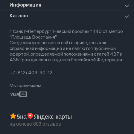
Airpods Pro 2
Apple Watch Series 9
iPad Pro 11 M5 (2025)
Для iPhone
Информация
Apple TV
Airpods Pro
Apple Watch Series 8
Для iPad
HomePod mini
Airpods Max
Apple Watch SE 2022
О магазине
Каталог
Для Macbook
HomePod 2
Airpods 3
Кредит
Для Apple Watch
AirTag
Airpods 2
Весь каталог
Политика возврата
Airpods (1-е)
г. Санкт-Петербург, Невский проспект 140 ст. метро
Новые поступления
Политика конфиденциальности
EarPods
"Площадь Восстания"
Популярное
Оплата и доставка
Сведения указанные на сайте приведены как
Акции
Партнерская программа
справочная информация и не являются публичной
Гарантия
офертой, определяемой положениями статей 437 и
Обмен и возврат
435 Гражданского кодекса Российской Федерации.
Бонусы
Trade-in
+7 (812) 409-90-12
Мы принимаем:
5
на
Яндекс карты
на основе 803 отзывов