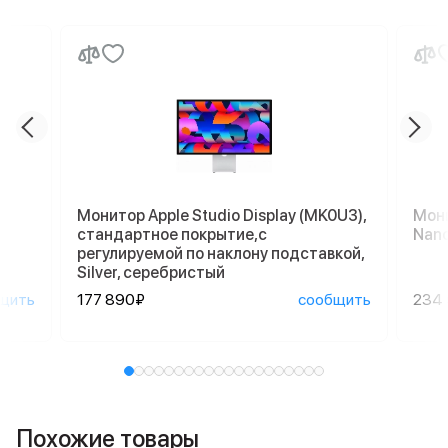
Монитор Apple Studio Display (MK0U3),
Мони
стандартное покрытие,с
Nano
регулируемой по наклону подставкой,
Silver, серебристый
щить
177 890₽
сообщить
234
Похожие товары