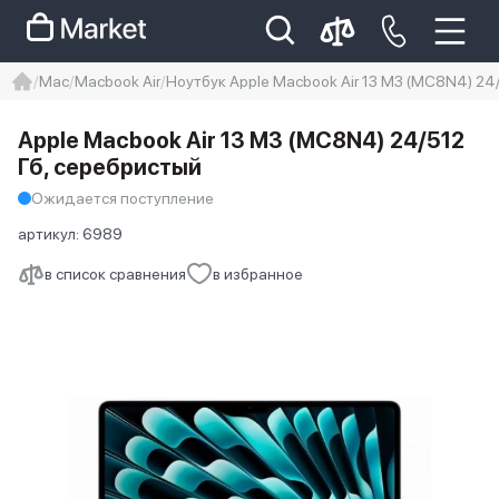
Mac
Macbook Air
Ноутбук Apple Macbook Air 13 M3 (MC8N4) 24
iphone
айфон
iPhone 14 pro
Apple Macbook Air 13 M3 (MC8N4) 24/512
Iphone 14 pro max
айфон 14
Гб, серебристый
Ожидается поступление
артикул:
6989
в список сравнения
в избранное