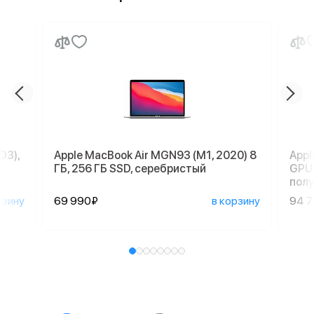
D3),
Apple MacBook Air MGN93 (M1, 2020) 8
Appl
ГБ, 256 ГБ SSD, серебристый
GPU,
пол
рзину
69 990₽
в корзину
94 