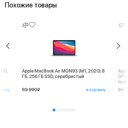
Похожие товары
D3),
Apple MacBook Air MGN93 (M1, 2020) 8
Appl
ГБ, 256 ГБ SSD, серебристый
GPU,
пол
рзину
69 990₽
в корзину
94 