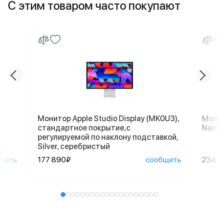
С этим товаром часто покупают
Монитор Apple Studio Display (MK0U3),
Мони
стандартное покрытие,с
Nano
регулируемой по наклону подставкой,
Silver, серебристый
щить
177 890₽
сообщить
234