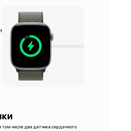
И
ики
 в том числе два датчика сердечного