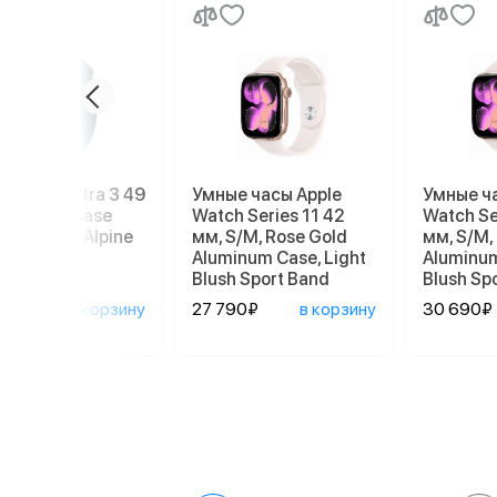
e Watch Ultra 3 49
Умные часы Apple
Умные ч
Titanium Case
Watch Series 11 42
Watch Se
 Light Blue Alpine
мм, S/M, Rose Gold
мм, S/M,
p M
Aluminum Case, Light
Aluminum
Blush Sport Band
Blush Sp
590₽
в корзину
27 790₽
в корзину
30 690₽