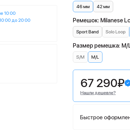
46 мм
42 мм
е 10:00
Ремешок: Milanese L
10:00 до 20:00
Sport Band
Solo Loop
Размер ремешка: M/
S/M
M/L
67 290₽
Нашли дешевле?
Быстрое оформле