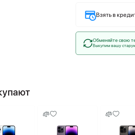
Взять в креди
Обменяйте свою тех
Выкупим вашу стару
окупают