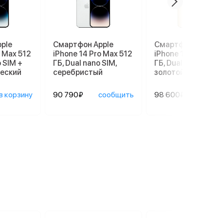
ple
Смартфон Apple
Смартфон Apple
o Max 512
iPhone 14 Pro Max 512
iPhone 14 Pro Ma
o SIM +
ГБ, Dual nano SIM,
ГБ, Dual nano SIM,
ческий
серебристый
золотой
в корзину
90 790₽
сообщить
98 600₽
сооб