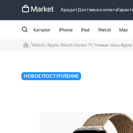
Кредит
Доставка и оплата
Гарант
Каталог
iPhone
iPad
Watch
Mac
Watch
Apple Watch Series 11
Умные часы Apple W
iphone
айфон
iPhone 14 pro
Iphon
НОВОЕ ПОСТУПЛЕНИЕ