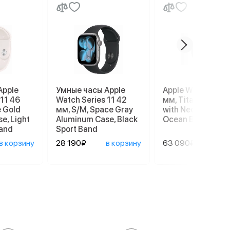
Apple
Умные часы Apple
Apple Watch Ultra
 11 46
Watch Series 11 42
мм, Titanium Cas
e Gold
мм, S/M, Space Gray
with Neon Green
e, Light
Aluminum Case, Black
Ocean Band
Band
Sport Band
в корзину
28 190₽
в корзину
63 090₽
в ко