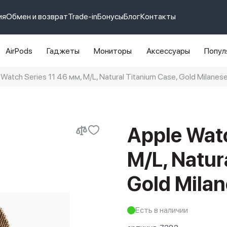
ия
Обмен и возврат
Trade-in
Бонусы
Блог
Контакты
AirPods
Гаджеты
Мониторы
Аксессуары
Попул
atch Series 11 46 мм, M/L, Natural Titanium Case, Gold Milanes
e 14 pro max
айфон 14
Apple Watc
M/L, Natur
Gold Mila
Есть в наличии