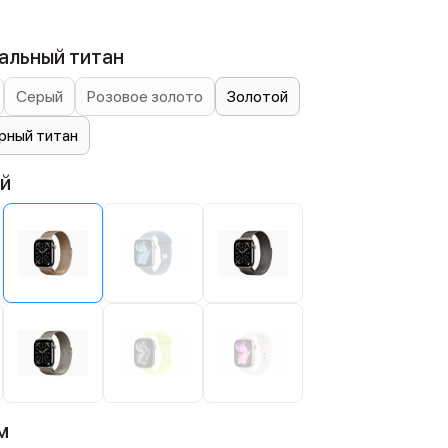
альный титан
Серый
Розовое золото
Золотой
рный титан
ой
м