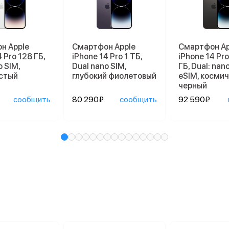
н Apple
Смартфон Apple
Смартфон Ap
 Pro 128 ГБ,
iPhone 14 Pro 1 ТБ,
iPhone 14 Pr
o SIM,
Dual nano SIM,
ГБ, Dual: nan
стый
глубокий фиолетовый
eSIM, косми
черный
сообщить
80 290₽
сообщить
92 590₽