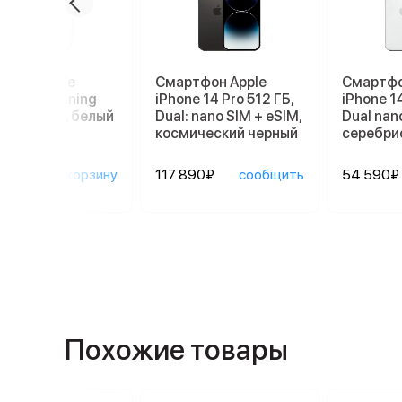
ники Apple
Смартфон Apple
Смартфо
ods 3 Lightning
iPhone 14 Pro 512 ГБ,
iPhone 14
ging Case, белый
Dual: nano SIM + eSIM,
Dual nan
космический черный
серебри
90₽
в корзину
117 890₽
сообщить
54 590₽
Похожие товары