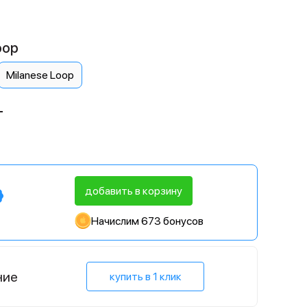
oop
Milanese Loop
L
добавить в корзину
Начислим 673 бонусов
ние
купить в 1 клик