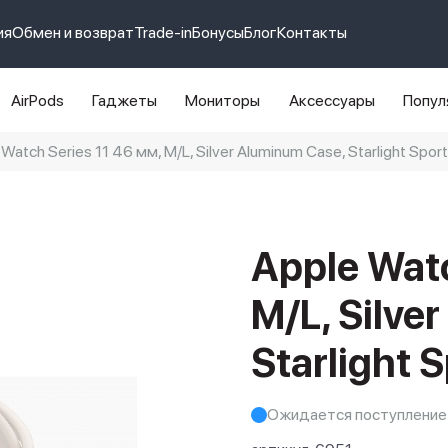
ия
Обмен и возврат
Trade-in
Бонусы
Блог
Контакты
AirPods
Гаджеты
Мониторы
Аксессуары
Попул
atch Series 11 46 мм, M/L, Silver Aluminum Case, Starlight Spor
e 14 pro max
айфон 14
Apple Watc
M/L, Silve
Starlight 
Ожидается поступление