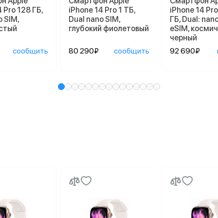
н Apple
Смартфон Apple
Смартфон Ap
 Pro 128 ГБ,
iPhone 14 Pro 1 ТБ,
iPhone 14 Pr
o SIM,
Dual nano SIM,
ГБ, Dual: nan
стый
глубокий фиолетовый
eSIM, косми
черный
сообщить
80 290₽
сообщить
92 690₽