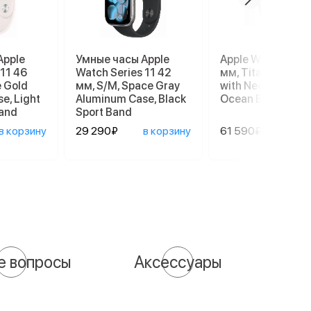
Apple
Умные часы Apple
Apple Watch Ultra
 11 46
Watch Series 11 42
мм, Titanium Cas
e Gold
мм, S/M, Space Gray
with Neon Green
e, Light
Aluminum Case, Black
Ocean Band
Band
Sport Band
в корзину
29 290₽
в корзину
61 590₽
в ко
е вопросы
Аксессуары