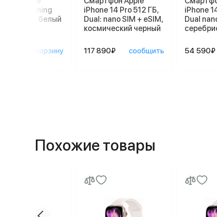
ники Apple
Смартфон Apple
Смартфо
ods 3 Lightning
iPhone 14 Pro 512 ГБ,
iPhone 14
ging Case, белый
Dual: nano SIM + eSIM,
Dual nan
космический черный
серебри
90₽
в корзину
117 890₽
сообщить
54 590₽
Похожие товары