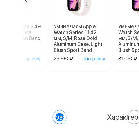
e Watch Ultra 3 49
Умные часы Apple
Умные ч
Titanium Case
Watch Series 11 42
Watch Se
 Black Ocean Band
мм, S/M, Rose Gold
мм, S/M,
Aluminum Case, Light
Aluminum
Blush Sport Band
Blush Sp
90₽
в корзину
29 690₽
в корзину
31 090₽
О товаре
Характер