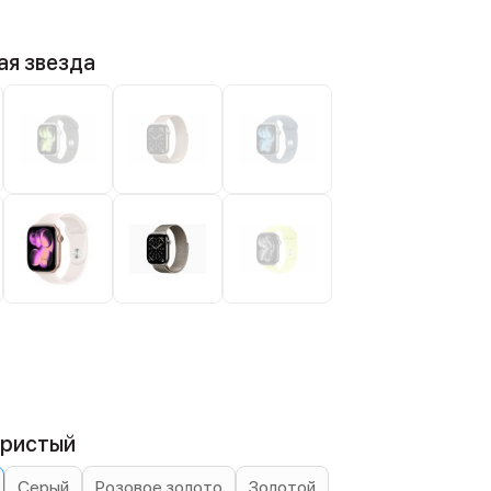
ая звезда
бристый
Серый
Розовое золото
Золотой