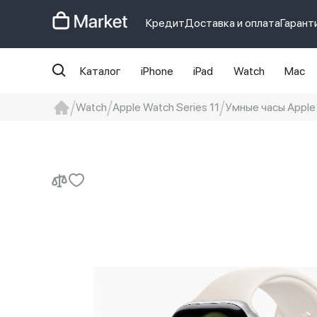
Кредит
Доставка и оплата
Гарант
Каталог
iPhone
iPad
Watch
Mac
Watch
Apple Watch Series 11
Умные часы Apple W
iphone
айфон
iPhone 14 pro
Iphon