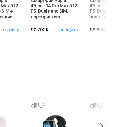
ple
Смартфон Apple
Смартфон Apple
o Max 512
iPhone 14 Pro Max 512
iPhone 14 Pro Ma
o SIM +
ГБ, Dual nano SIM,
ГБ, Dual nano SIM,
ческий
серебристый
золотой
в корзину
90 790₽
сообщить
98 600₽
сооб