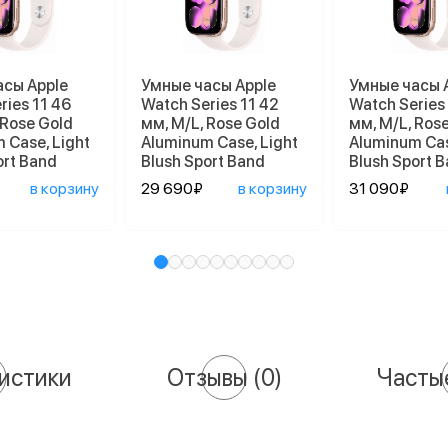
асы Apple
Умные часы Apple
Умные часы 
ries 11 46
Watch Series 11 42
Watch Series
 Rose Gold
мм, M/L, Rose Gold
мм, M/L, Ros
 Case, Light
Aluminum Case, Light
Aluminum Cas
ort Band
Blush Sport Band
Blush Sport 
в корзину
29 690₽
в корзину
31 090₽
истики
Отзывы
(0)
Часты