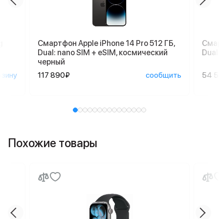
g
Смартфон Apple iPhone 14 Pro 512 ГБ,
Смар
Dual: nano SIM + eSIM, космический
Dual
черный
рзину
117 890₽
сообщить
54 
Похожие товары