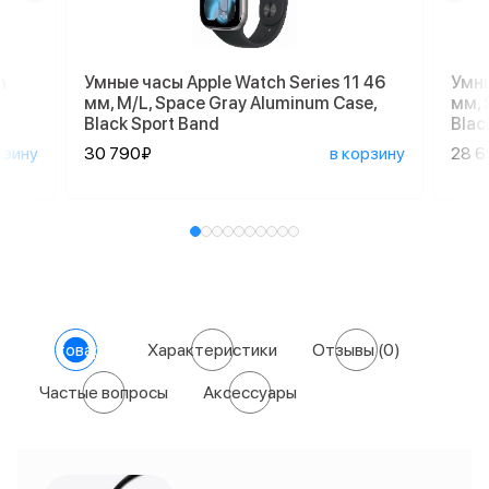
m
Умные часы Apple Watch Series 11 46
Умны
мм, M/L, Space Gray Aluminum Case,
мм, 
Black Sport Band
Blac
рзину
30 790₽
в корзину
28 
О товаре
Характеристики
Отзывы
(0)
Частые вопросы
Аксессуары