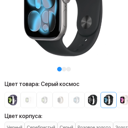
Цвет товара: Серый космос
Цвет корпуса:
Черный
Серебристый
Серый
Розовое золото
Золот