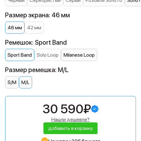
Черный
Серебристый
Серый
Розовое золото
Золот
Размер экрана: 46 мм
46 мм
42 мм
Ремешок: Sport Band
Sport Band
Solo Loop
Milanese Loop
Размер ремешка: M/L
S/M
M/L
30 590₽
Нашли дешевле?
добавить в корзину