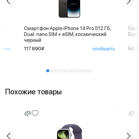
g
Смартфон Apple iPhone 14 Pro 512 ГБ,
Смар
Dual: nano SIM + eSIM, космический
Dual
черный
рзину
117 890₽
сообщить
54 
Похожие товары