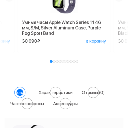
m
Умные часы Apple Watch Series 11 46
Умны
мм, S/M, Silver Aluminum Case, Purple
мм, 
Fog Sport Band
Blac
рзину
30 690₽
в корзину
30 
О товаре
Характеристики
Отзывы
(0)
Частые вопросы
Аксессуары