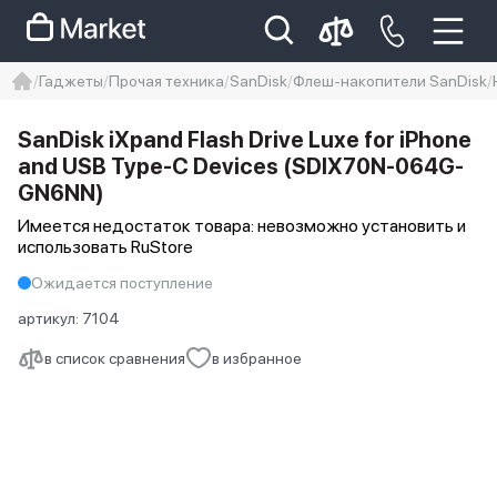
Гаджеты
Прочая техника
SanDisk
Флеш-накопители SanDisk
iphone
айфон
iPhone 14 pro
SanDisk iXpand Flash Drive Luxe for iPhone
Iphone 14 pro max
айфон 14
and USB Type-C Devices (SDIX70N-064G-
GN6NN)
Имеется недостаток товара: невозможно установить и
использовать RuStore
Ожидается поступление
артикул:
7104
в список сравнения
в избранное