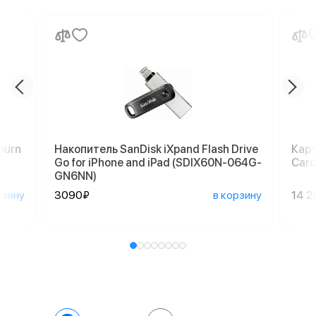
burn
Накопитель SanDisk iXpand Flash Drive
Карт
Go for iPhone and iPad (SDIX60N-064G-
Card
GN6NN)
рзину
3090₽
в корзину
14 2