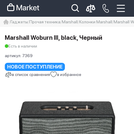
Гаджеты
Прочая техника
Marshall
Колонки Marshall
Marshall Wo
iphone
айфон
iPhone 14 pro
Marshall Woburn III, black, Черный
Iphone 14 pro max
айфон 14
Есть в наличии
артикул:
7369
НОВОЕ ПОСТУПЛЕНИЕ
в список сравнения
в избранное