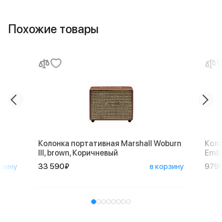
Похожие товары
Колонка портативная Marshall Woburn
Коло
III, brown, Коричневый
Embe
рзину
33 590₽
в корзину
979