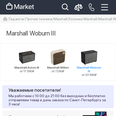
Гаджеты
Прочая техника
Marshall
Колонки Marshall
Marshall Wo
iphone
айфон
iPhone 14 pro
Marshall Woburn III
Iphone 14 pro max
айфон 14
Цена
Marshall Acton III
Marshall Willen
Marshall Woburn
от 17 590₽
от 7290₽
III
от 33 590₽
Цвет товара
Уважаемые посетители!
1
Коричневый
Мы работаем с 10:00 до 21:00 без выходных и бесплатно
отправляем товар в день заказа по Санкт-Петербургу за
3 часа!
Статус наличия
2
Есть в наличии