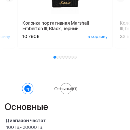
Колонка портативная Marshall
Коло
Emberton III, Black, черный
III,
рзину
10 790₽
в корзину
33 
Характеристики
Отзывы
(0)
Основные
Диапазон частот
100 Гц- 20000 Гц