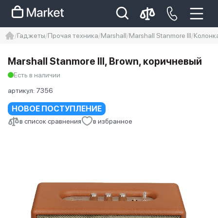
Гаджеты
Прочая техника
Marshall
Marshall Stanmore III
Колонка
iphone
айфон
iPhone 14 pro
Marshall Stanmore III, Brown, коричневый
Iphone 14 pro max
айфон 14
Есть в наличии
артикул:
7356
НОВОЕ ПОСТУПЛЕНИЕ
в список сравнения
в избранное