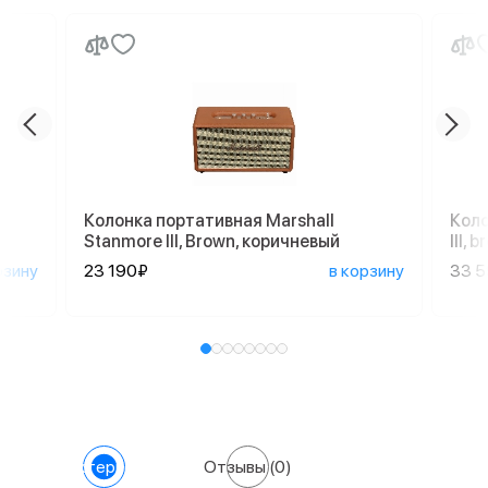
Колонка портативная Marshall
Коло
Stanmore III, Brown, коричневый
III,
рзину
23 190₽
в корзину
33 
Характеристики
Отзывы
(0)