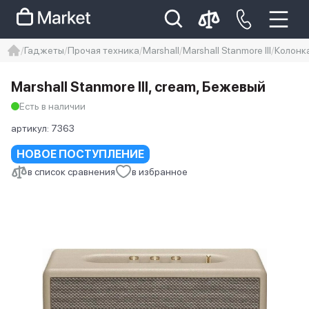
Гаджеты
Прочая техника
Marshall
Marshall Stanmore III
Колонка
iphone
айфон
iPhone 14 pro
Marshall Stanmore III, сream, Бежевый
Iphone 14 pro max
айфон 14
Есть в наличии
артикул:
7363
НОВОЕ ПОСТУПЛЕНИЕ
в список сравнения
в избранное