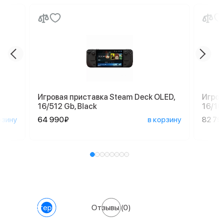
Игровая приставка Steam Deck OLED,
Игро
16/512 Gb, Black
16/1
рзину
64 990₽
в корзину
82 7
Характеристики
Отзывы
(0)