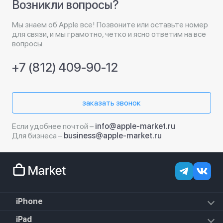
Возникли вопросы?
Мы знаем об Apple все! Позвоните или оставьте номер
для связи, и мы грамотно, четко и ясно ответим на все
вопросы.
+7 (812) 409-90-12
заказать звонок
Если удобнее почтой –
info@apple-market.ru
Для бизнеса –
business@apple-market.ru
iPhone
iPhone 17e
iPad