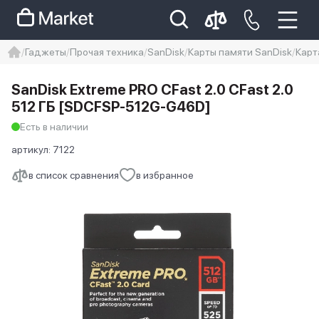
Гаджеты
Прочая техника
SanDisk
Карты памяти SanDisk
Карт
iphone
айфон
iPhone 14 pro
SanDisk Extreme PRO CFast 2.0 CFast 2.0
Iphone 14 pro max
айфон 14
512 ГБ [SDCFSP-512G-G46D]
Есть в наличии
артикул:
7122
в список сравнения
в избранное