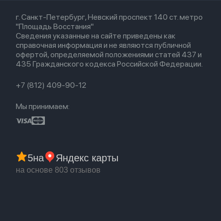
Кредит
Для Apple Watch
AirTag
Airpods 2
Весь каталог
Политика возврата
Airpods (1-е)
г. Санкт-Петербург, Невский проспект 140 ст. метро
Новые поступления
Политика конфиденциальности
EarPods
"Площадь Восстания"
Популярное
Оплата и доставка
Сведения указанные на сайте приведены как
Акции
Партнерская программа
справочная информация и не являются публичной
Гарантия
офертой, определяемой положениями статей 437 и
Обмен и возврат
435 Гражданского кодекса Российской Федерации.
Бонусы
Trade-in
+7 (812) 409-90-12
Мы принимаем:
5
на
Яндекс карты
на основе 803 отзывов