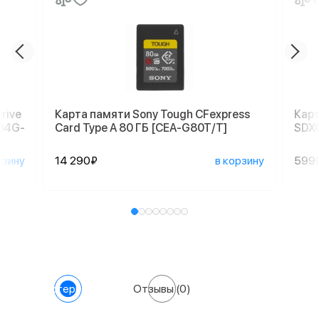
rive
Карта памяти Sony Tough CFexpress
Карт
064G-
Card Type A 80 ГБ [CEA-G80T/T]
SDX
рзину
14 290₽
в корзину
599
Характеристики
Отзывы
(0)