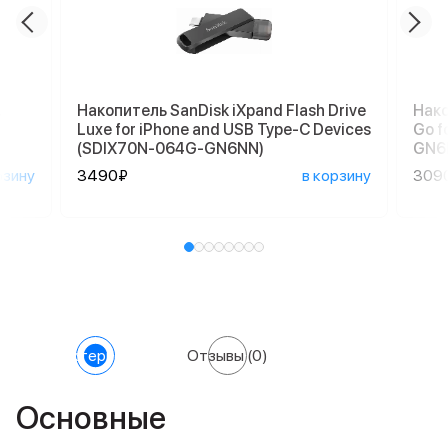
,
Накопитель SanDisk iXpand Flash Drive
Нако
Luxe for iPhone and USB Type-C Devices
Go f
(SDIX70N-064G-GN6NN)
GN6
рзину
3490₽
в корзину
309
Характеристики
Отзывы
(0)
Основные