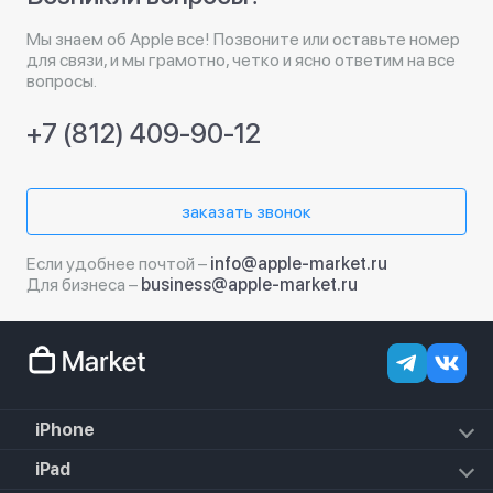
Мы знаем об Apple все! Позвоните или оставьте номер
для связи, и мы грамотно, четко и ясно ответим на все
вопросы.
+7 (812) 409-90-12
заказать звонок
Если удобнее почтой –
info@apple-market.ru
Для бизнеса –
business@apple-market.ru
iPhone
iPhone 17e
iPad
iPhone 17 Pro Max