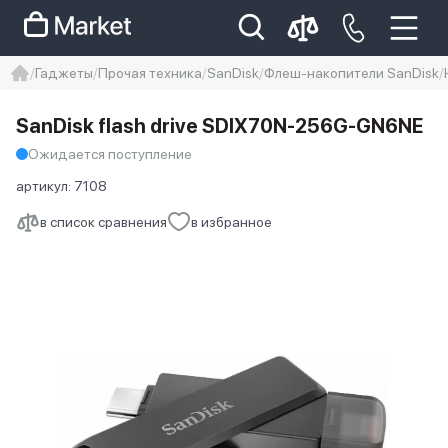
Гаджеты
Прочая техника
SanDisk
Флеш-накопители SanDisk
iphone
айфон
iPhone 14 pro
SanDisk flash drive SDIX70N-256G-GN6NE
Iphone 14 pro max
айфон 14
Ожидается поступление
артикул:
7108
в список сравнения
в избранное