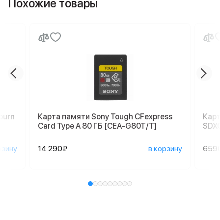
Похожие товары
burn
Карта памяти Sony Tough CFexpress
Карт
Card Type A 80 ГБ [CEA-G80T/T]
SDX
рзину
14 290₽
в корзину
659