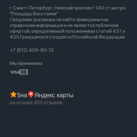
Весь каталог
Политика возврата
Airpods (1-е)
г. Санкт-Петербург, Невский проспект 140 ст. метро
Новые поступления
Политика конфиденциальности
EarPods
"Площадь Восстания"
Популярное
Оплата и доставка
Сведения указанные на сайте приведены как
Акции
Партнерская программа
справочная информация и не являются публичной
Гарантия
офертой, определяемой положениями статей 437 и
Обмен и возврат
435 Гражданского кодекса Российской Федерации.
Бонусы
Trade-in
+7 (812) 409-90-12
Мы принимаем:
5
на
Яндекс карты
на основе 803 отзывов