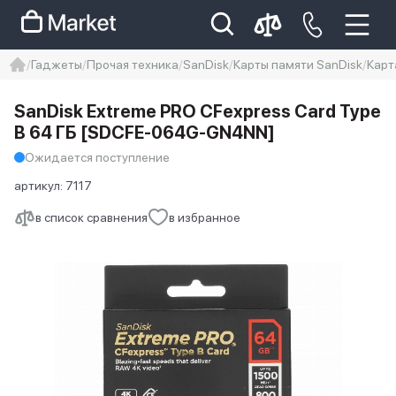
Гаджеты
Прочая техника
SanDisk
Карты памяти SanDisk
Карт
iphone
айфон
iPhone 14 pro
SanDisk Extreme PRO CFexpress Card Type
Iphone 14 pro max
айфон 14
B 64 ГБ [SDCFE-064G-GN4NN]
Ожидается поступление
артикул:
7117
в список сравнения
в избранное