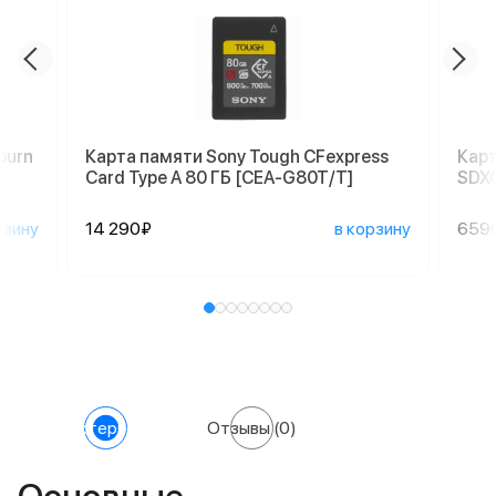
burn
Карта памяти Sony Tough CFexpress
Карт
Card Type A 80 ГБ [CEA-G80T/T]
SDX
рзину
14 290₽
в корзину
659
Характеристики
Отзывы
(0)