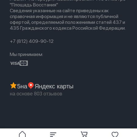
Политика конфиденциальности
EarPods
"Площадь Восстания"
Популярное
Оплата и доставка
Сведения указанные на сайте приведены как
Акции
Партнерская программа
справочная информация и не являются публичной
Гарантия
офертой, определяемой положениями статей 437 и
Обмен и возврат
435 Гражданского кодекса Российской Федерации.
Бонусы
Trade-in
+7 (812) 409-90-12
Мы принимаем:
5
на
Яндекс карты
на основе 803 отзывов