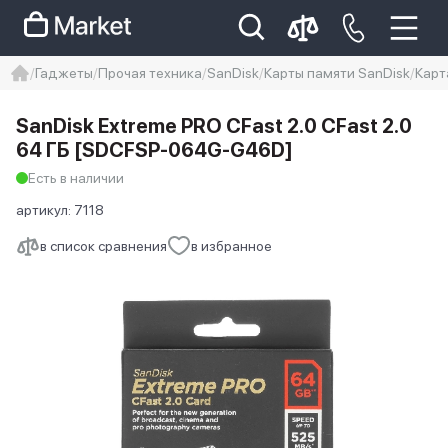
Гаджеты
Прочая техника
SanDisk
Карты памяти SanDisk
Карт
iphone
айфон
iPhone 14 pro
SanDisk Extreme PRO CFast 2.0 CFast 2.0
Iphone 14 pro max
айфон 14
64 ГБ [SDCFSP-064G-G46D]
Есть в наличии
артикул:
7118
в список сравнения
в избранное