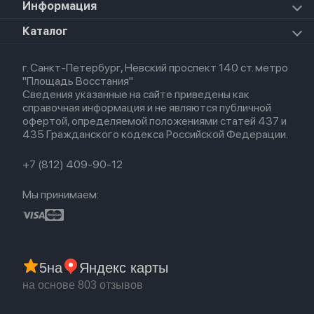
Для iPhone
Информация
Apple TV
Airpods Pro
Apple Watch Series 8
Для iPad
HomePod mini
Airpods Max
Apple Watch SE 2022
О магазине
Каталог
Для Macbook
HomePod 2
Airpods 3
Кредит
Для Apple Watch
AirTag
Airpods 2
Весь каталог
Политика возврата
Airpods (1-е)
г. Санкт-Петербург, Невский проспект 140 ст. метро
Новые поступления
Политика конфиденциальности
EarPods
"Площадь Восстания"
Популярное
Оплата и доставка
Сведения указанные на сайте приведены как
Акции
Партнерская программа
справочная информация и не являются публичной
Гарантия
офертой, определяемой положениями статей 437 и
Обмен и возврат
435 Гражданского кодекса Российской Федерации.
Бонусы
Trade-in
+7 (812) 409-90-12
Мы принимаем:
5
на
Яндекс карты
на основе 803 отзывов