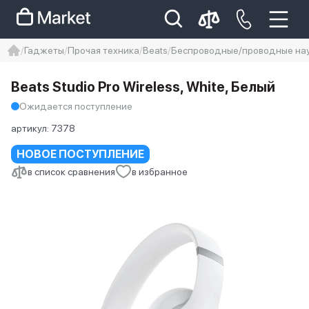
Гаджеты
Прочая техника
Beats
Беспроводные/проводные наушн
iphone
айфон
iPhone 14 pro
Beats Studio Pro Wireless, White, Белый
Iphone 14 pro max
айфон 14
Ожидается поступление
артикул:
7378
НОВОЕ ПОСТУПЛЕНИЕ
в список сравнения
в избранное