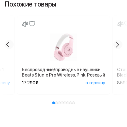
Похожие товары
 1
Беспроводные/проводные наушники
Стаб
Beats Studio Pro Wireless, Pink, Розовый
Blac
рзину
17 290₽
в корзину
859