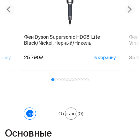
Фен Dyson Supersonic HD08, Lite
Фен 
Black/Nickel, Черный/Никель
Vinc
рзину
25 790₽
в корзину
35 
Характеристики
Отзывы
(0)
Основные