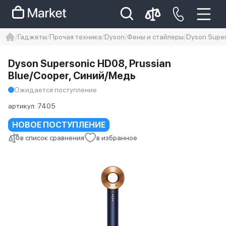
Гаджеты
Прочая техника
Dyson
Фены и стайлеры
Dyson Supe
iphone
айфон
iPhone 14 pro
Dyson Supersonic HD08, Prussian
Iphone 14 pro max
айфон 14
Blue/Cooper, Синий/Медь
Ожидается поступление
артикул:
7405
НОВОЕ ПОСТУПЛЕНИЕ
в список сравнения
в избранное