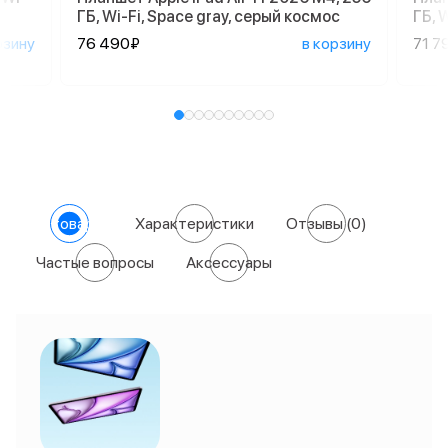
ГБ, Wi-Fi, Space gray, серый космос
ГБ, 
рзину
76 490₽
в корзину
71 7
О товаре
Характеристики
Отзывы
(0)
Частые вопросы
Аксессуары