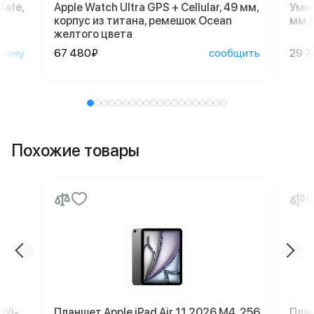
Safe,
Apple Watch Ultra GPS + Cellular, 49 мм,
Умны
корпус из титана, ремешок Ocean
мм A
желтого цвета
рзину
67 480₽
сообщить
29 7
Похожие товары
 Wi-
Планшет Apple iPad Air 11 2026 M4, 256
План