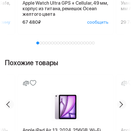
Safe,
Apple Watch Ultra GPS + Cellular, 49 мм,
Умны
корпус из титана, ремешок Ocean
мм A
желтого цвета
рзину
67 480₽
сообщить
29 7
Похожие товары
 Wi-
Apple iPad Air 13, 2024, 256GB, Wi-Fi,
Appl