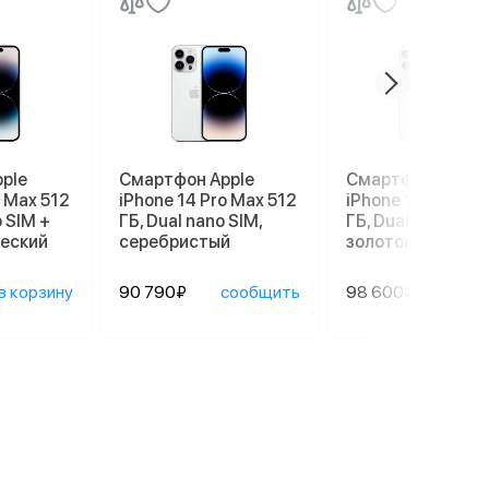
ple
Смартфон Apple
Смартфон Apple
o Max 512
iPhone 14 Pro Max 512
iPhone 14 Pro Ma
o SIM +
ГБ, Dual nano SIM,
ГБ, Dual nano SIM,
ческий
серебристый
золотой
в корзину
90 790₽
сообщить
98 600₽
сооб