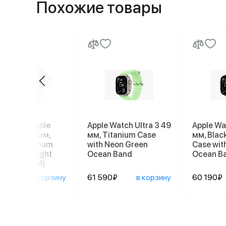
Похожие товары
е часы Apple
Apple Watch Ultra 3 49
Apple Wa
h SE 3 40 мм,
мм, Titanium Case
мм, Blac
light Aluminum
with Neon Green
Case wit
 with Starlight
Ocean Band
Ocean B
t Band (S/M)
990₽
в корзину
61 590₽
в корзину
60 190₽