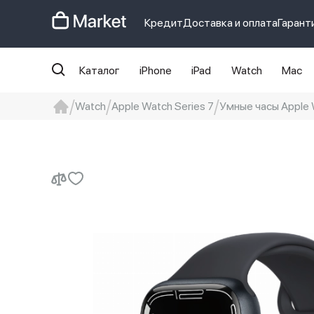
Кредит
Доставка и оплата
Гарант
Каталог
iPhone
iPad
Watch
Mac
Watch
Apple Watch Series 7
Умные часы Apple W
iphone
айфон
iPhone 14 pro
Iphon