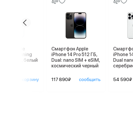
ники Apple
Смартфон Apple
Смартфо
ods 3 Lightning
iPhone 14 Pro 512 ГБ,
iPhone 14
ging Case, белый
Dual: nano SIM + eSIM,
Dual nan
космический черный
серебри
90₽
в корзину
117 890₽
сообщить
54 590₽