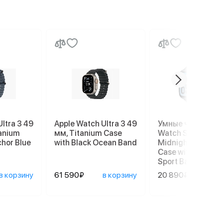
ltra 3 49
Apple Watch Ultra 3 49
Умные часы Appl
tanium
мм, Titanium Case
Watch SE 3 40 мм
chor Blue
with Black Ocean Band
Midnight Alumin
Case with Midnig
Sport Band (S/M)
в корзину
61 590₽
в корзину
20 890₽
в ко