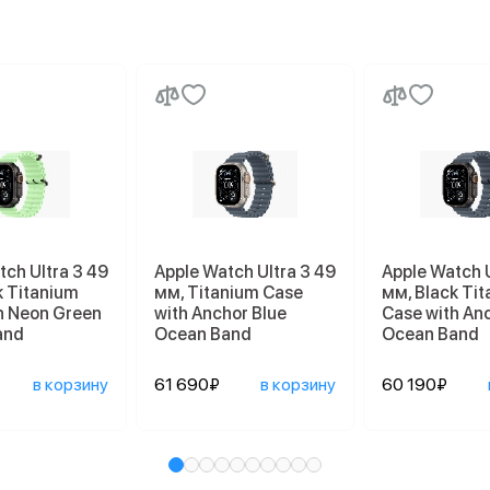
tch Ultra 3 49
Apple Watch Ultra 3 49
Apple Watch U
k Titanium
мм, Titanium Case
мм, Black Ti
h Neon Green
with Anchor Blue
Case with An
and
Ocean Band
Ocean Band
в корзину
61 690₽
в корзину
60 190₽