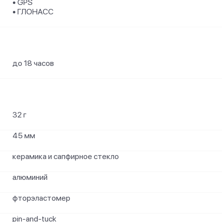
• GPS
• ГЛОНАСС
до 18 часов
32 г
45 мм
керамика и сапфирное стекло
алюминий
фторэластомер
pin-and-tuck