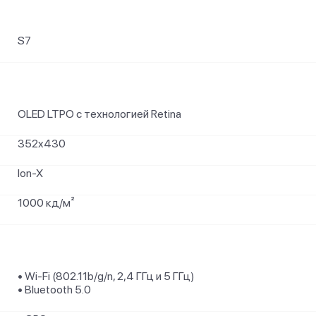
S7
OLED LTPO с технологией Retina
352x430
Ion-X
1000 кд/ м²
• Wi-Fi (802.11b/ g/ n, 2,4 ГГц и 5 ГГц)
• Bluetooth 5.0