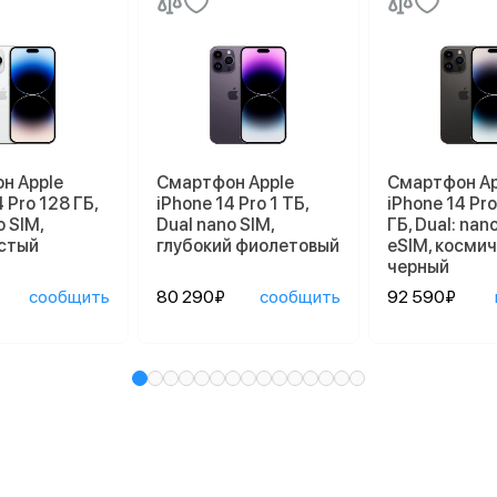
н Apple
Смартфон Apple
Смартфон Ap
 Pro 128 ГБ,
iPhone 14 Pro 1 ТБ,
iPhone 14 Pr
o SIM,
Dual nano SIM,
ГБ, Dual: nan
стый
глубокий фиолетовый
eSIM, косми
черный
сообщить
80 290₽
сообщить
92 590₽