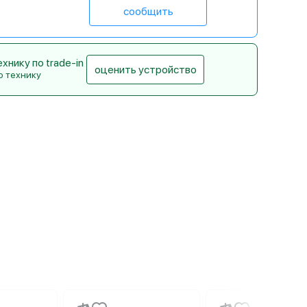
сообщить
нику по trade-in
оценить устройство
ю технику