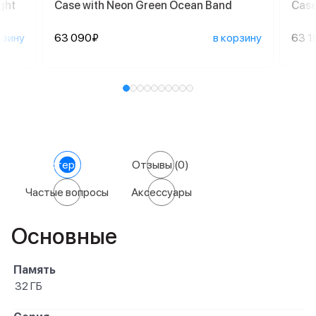
ght
Case with Neon Green Ocean Band
Case
рзину
63 090₽
в корзину
63 1
Характеристики
Отзывы
(0)
Частые вопросы
Аксессуары
Основные
Память
32 ГБ