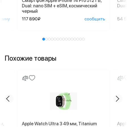
g
Смартфон Apple iPhone 14 Pro 512 ГБ,
Смар
Dual: nano SIM + eSIM, космический
Dual
черный
рзину
117 890₽
сообщить
54 
Похожие товары
м,
Apple Watch Ultra 3 49 мм, Titanium
Appl