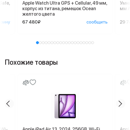
Safe,
Apple Watch Ultra GPS + Cellular, 49 мм,
Умны
корпус из титана, ремешок Ocean
мм A
желтого цвета
рзину
67 480₽
сообщить
29 7
Похожие товары
 Wi-
Apple iPad Air 13, 2024, 256GB, Wi-Fi,
Appl