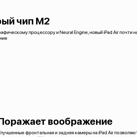
ый чип M2
фическому процессору и Neural Engine, новый iPad Air почти н
ние
Поражает воображение
лучшенные фронтальная и задняя камеры на iPad Air позволя