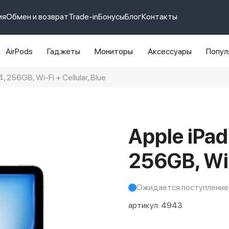
ия
Обмен и возврат
Trade-in
Бонусы
Блог
Контакты
AirPods
Гаджеты
Мониторы
Аксессуары
Попул
4, 256GB, Wi-Fi + Cellular, Blue
e 14 pro max
айфон 14
Apple iPad
256GB, Wi-
Ожидается поступление
артикул:
4943