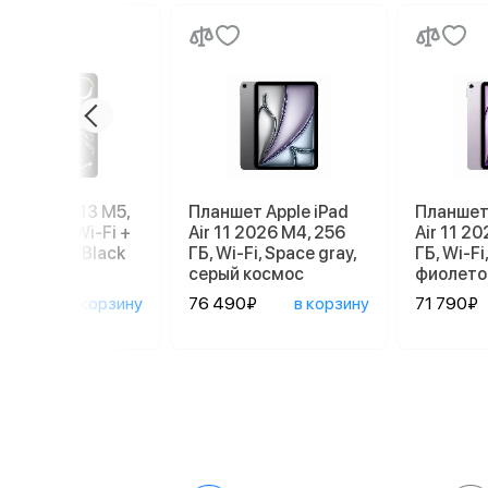
e iPad Pro 13 M5,
Планшет Apple iPad
Планшет 
, 512 GB, Wi-Fi +
Air 11 2026 M4, 256
Air 11 2
ular, Space Black
ГБ, Wi-Fi, Space gray,
ГБ, Wi-Fi,
серый космос
фиолето
890₽
в корзину
76 490₽
в корзину
71 790₽