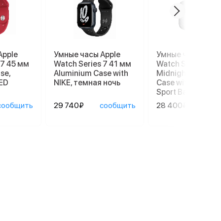
Apple
Умные часы Apple
Умные часы Appl
 7 45 мм
Watch Series 7 41 мм
Watch Series 8 4
se,
Aluminium Case with
Midnight Alumin
ED
NIKE, темная ночь
Case with Succul
Sport Band
сообщить
29 740₽
сообщить
28 400₽
сооб