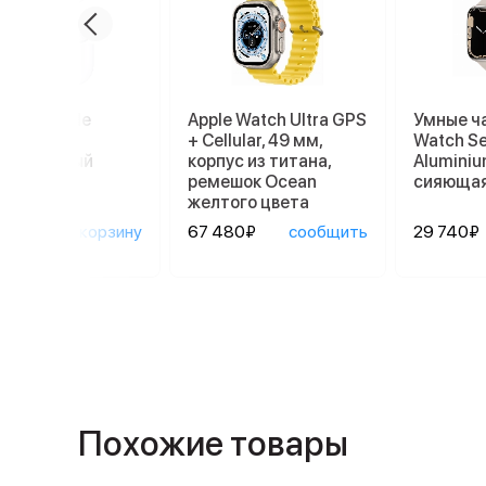
ники Apple
Apple Watch Ultra GPS
Умные ч
ods Pro 2
+ Cellular, 49 мм,
Watch Se
afe, белый
корпус из титана,
Aluminiu
ремешок Ocean
сияющая
желтого цвета
90₽
в корзину
67 480₽
сообщить
29 740₽
Похожие товары