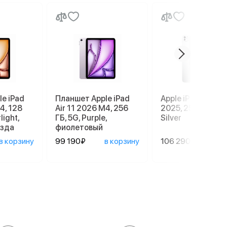
e iPad
Планшет Apple iPad
Apple iPad Pro 13
4, 128
Air 11 2026 M4, 256
2025, 256 GB, Wi-
light,
ГБ, 5G, Purple,
Silver
езда
фиолетовый
в корзину
99 190₽
в корзину
106 290₽
в ко