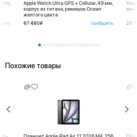
Safe,
Apple Watch Ultra GPS + Cellular, 49 мм,
Умны
корпус из титана, ремешок Ocean
мм A
желтого цвета
рзину
67 480₽
сообщить
29 7
Похожие товары
 Wi-
Планшет Apple iPad Air 11 2026 M4, 256
План