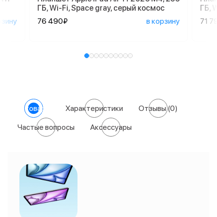
ГБ, Wi-Fi, Space gray, серый космос
ГБ, 
рзину
76 490₽
в корзину
71 7
О товаре
Характеристики
Отзывы
(0)
Частые вопросы
Аксессуары