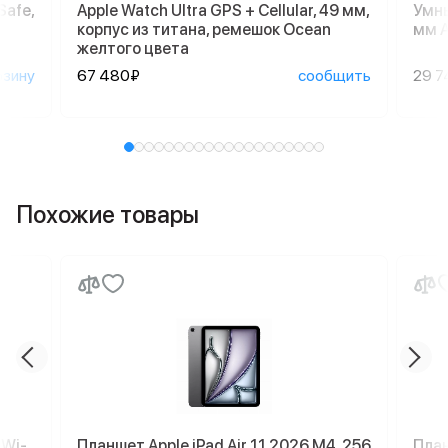
Safe,
Apple Watch Ultra GPS + Cellular, 49 мм,
Умны
корпус из титана, ремешок Ocean
мм A
желтого цвета
рзину
67 480₽
сообщить
29 7
Похожие товары
 Wi-
Планшет Apple iPad Air 11 2026 M4, 256
План