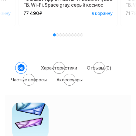
ГБ, Wi-Fi, Space gray, серый космос
ГБ, 
рзину
77 490₽
в корзину
71 7
О товаре
Характеристики
Отзывы
(0)
Частые вопросы
Аксессуары