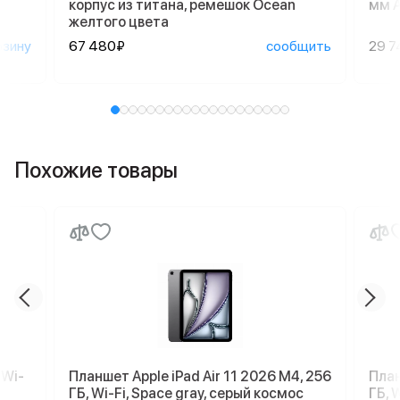
корпус из титана, ремешок Ocean
мм A
желтого цвета
рзину
67 480₽
сообщить
29 7
Похожие товары
 Wi-
Планшет Apple iPad Air 11 2026 M4, 256
План
ГБ, Wi-Fi, Space gray, серый космос
ГБ, 