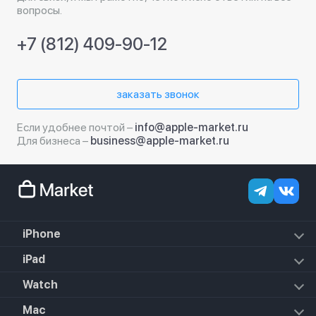
вопросы.
+7 (812) 409-90-12
заказать звонок
Если удобнее почтой –
info@apple-market.ru
Для бизнеса –
business@apple-market.ru
iPhone
iPhone 17e
iPad
iPhone 17 Pro Max
iPad Air (2022)
Watch
iPhone 17 Pro
iPad Mini 6 (2021)
iPhone 17 Air
Apple Watch SE 3 2025
Mac
iPad 10.2 (2021)
iPhone 17