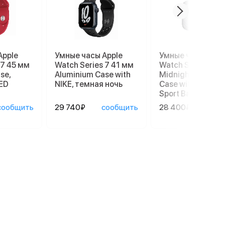
Apple
Умные часы Apple
Умные часы Appl
 7 45 мм
Watch Series 7 41 мм
Watch Series 8 4
se,
Aluminium Case with
Midnight Alumin
ED
NIKE, темная ночь
Case with Succul
Sport Band
сообщить
29 740₽
сообщить
28 400₽
сооб