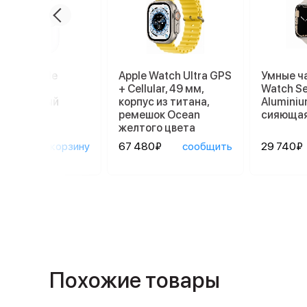
ники Apple
Apple Watch Ultra GPS
Умные ч
ods Pro 2
+ Cellular, 49 мм,
Watch Se
afe, белый
корпус из титана,
Aluminiu
ремешок Ocean
сияющая
желтого цвета
90₽
в корзину
67 480₽
сообщить
29 740₽
Похожие товары