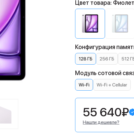
Цвет товара: Фиоле
Конфигурация памяти
128 ГБ
256 ГБ
512 Г
Модуль сотовой связ
Wi-Fi
Wi-Fi + Cellular
55 640₽
Нашли дешевле?