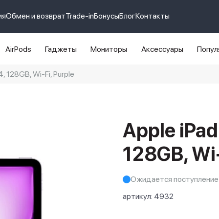
ия
Обмен и возврат
Trade-in
Бонусы
Блог
Контакты
AirPods
Гаджеты
Мониторы
Аксессуары
Попул
4, 128GB, Wi-Fi, Purple
e 14 pro max
айфон 14
Apple iPad
128GB, Wi-
Ожидается поступление
артикул:
4932