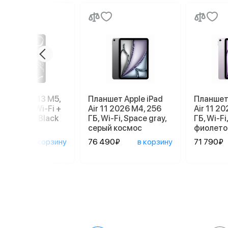
e iPad Pro 13 M5,
Планшет Apple iPad
Планшет 
, 512 GB, Wi-Fi +
Air 11 2026 M4, 256
Air 11 2
ular, Space Black
ГБ, Wi-Fi, Space gray,
ГБ, Wi-Fi,
серый космос
фиолето
990₽
в корзину
76 490₽
в корзину
71 790₽