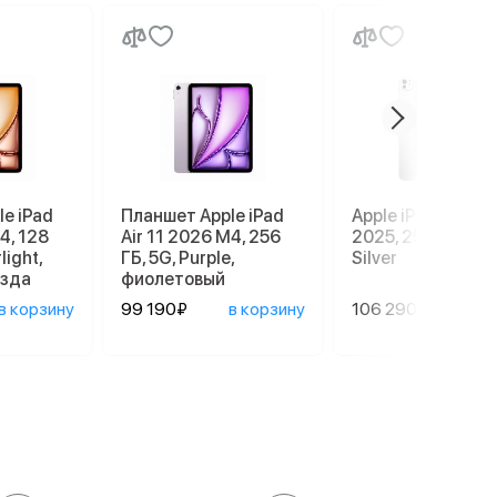
e iPad
Планшет Apple iPad
Apple iPad Pro 13
4, 128
Air 11 2026 M4, 256
2025, 256 GB, Wi-
light,
ГБ, 5G, Purple,
Silver
езда
фиолетовый
в корзину
99 190₽
в корзину
106 290₽
в ко