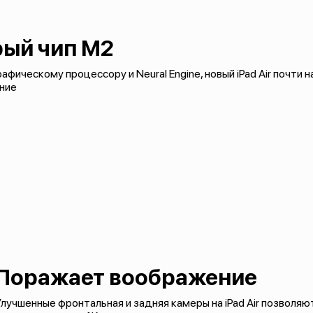
ый чип M2
фическому процессору и Neural Engine, новый iPad Air почти н
ние
Поражает воображение
лучшенные фронтальная и задняя камеры на iPad Air позволя