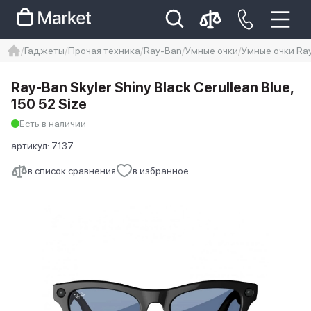
Гаджеты
Прочая техника
Ray-Ban
Умные очки
Умные очки Ray-
iphone
айфон
iPhone 14 pro
Ray-Ban Skyler Shiny Black Cerullean Blue,
Iphone 14 pro max
айфон 14
150 52 Size
Есть в наличии
артикул:
7137
в список сравнения
в избранное