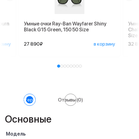
burn
Умные очки Ray-Ban Wayfarer Shiny
Умны
Black G15 Green, 150 50 Size
Chal
Size
рзину
27 890₽
в корзину
32 
Характеристики
Отзывы
(0)
Основные
Модель