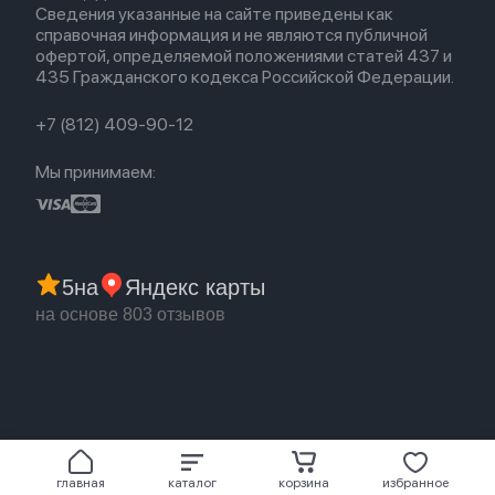
Сведения указанные на сайте приведены как
Акции
Партнерская программа
справочная информация и не являются публичной
Гарантия
офертой, определяемой положениями статей 437 и
Обмен и возврат
435 Гражданского кодекса Российской Федерации.
Бонусы
Trade-in
+7 (812) 409-90-12
Мы принимаем:
5
на
Яндекс карты
на основе 803 отзывов
главная
каталог
корзина
избранное