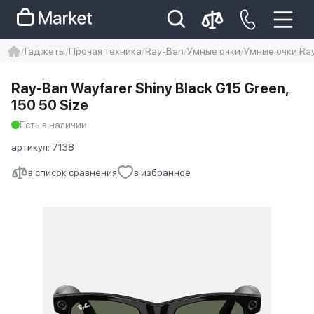
Гаджеты
Прочая техника
Ray-Ban
Умные очки
Умные очки Ray
iphone
айфон
iPhone 14 pro
Ray-Ban Wayfarer Shiny Black G15 Green,
Iphone 14 pro max
айфон 14
150 50 Size
Есть в наличии
артикул:
7138
в список сравнения
в избранное