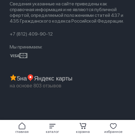
Сведения указанные на сайте приведены как
Акции
Партнерская программа
справочная информация и не являются публичной
Гарантия
офертой, определяемой положениями статей 437 и
Обмен и возврат
435 Гражданского кодекса Российской Федерации.
Бонусы
Trade-in
+7 (812) 409-90-12
Мы принимаем:
5
на
Яндекс карты
на основе 803 отзывов
главная
каталог
корзина
избранное