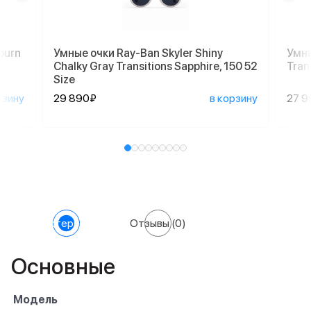
burn
Умные очки Ray-Ban Skyler Shiny
Умны
Chalky Gray Transitions Sapphire, 150 52
Tran
Size
рзину
29 890₽
в корзину
27 9
Характеристики
Отзывы
(0)
Основные
Модель